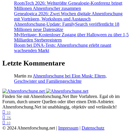
RootsTech 2026: Weltgrößte Genealogie-Konferenz bringt
Millionen Ahnenforscher zusammen
Genealogica 2026: Zwei Wochen digitale Ahnenforschung
mit Vorträgen, Workshops und Austausch
Ahnenforschung-Update: FamilySearch veröffentlicht 18
Millionen neue Datensätze
MyHeritage: Kostenloser Zugang über Halloween zu über 1,5
Milliarden Sterberegistern
Boom bei DNA-Tests: Ahnenforschung erlebt rasant
wachsenden Markt
Letzte Kommentare
Martin
zu
Ahnenforschung bei Elon Musk: Eltern,
Geschwister und Familiengeschichte
Finden Sie mit Ahnenforschung.Net Ihre Vorfahren. Egal ob im
Forum, durch unsere Quellen oder über einen Dritt-Anbieter.
Ahnenforschung.Net ist unabhängig, objektiv und verlässlich!
10
2K
10
© 2024 Ahnenforschung.net |
Impressum
|
Datenschutz