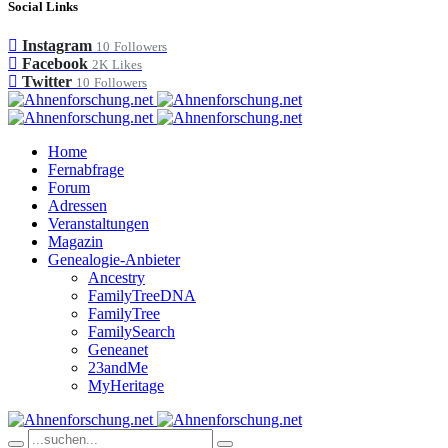
Social Links
Instagram
10
Followers
Facebook
2K
Likes
Twitter
10
Followers
Home
Fernabfrage
Forum
Adressen
Veranstaltungen
Magazin
Genealogie-Anbieter
Ancestry
FamilyTreeDNA
FamilyTree
FamilySearch
Geneanet
23andMe
MyHeritage