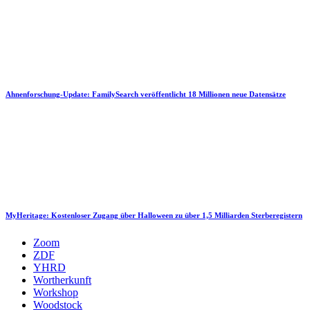
Ahnenforschung-Update: FamilySearch veröffentlicht 18 Millionen neue Datensätze
MyHeritage: Kostenloser Zugang über Halloween zu über 1,5 Milliarden Sterberegistern
Zoom
ZDF
YHRD
Wortherkunft
Workshop
Woodstock