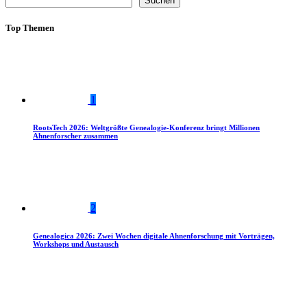
Suchen
Top Themen
1
RootsTech 2026: Weltgrößte Genealogie-Konferenz bringt Millionen
Ahnenforscher zusammen
2
Genealogica 2026: Zwei Wochen digitale Ahnenforschung mit Vorträgen,
Workshops und Austausch