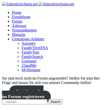
Home
Fernabfrage
Forum
Adressen
Veranstaltungen
Magazin
Genealogie-Anbieter
Ancestry
FamilyTreeDNA
FamilyTree
FamilySearch
Geneanet
23andMe
MyHeritage
Sie sind noch nicht im Forum angemeldet? Stellen Sie jetzt ihre
Frage und lassen Sie sich von unserer Community helfen!
Jetzt kostenlos
im Forum registrieren
Search