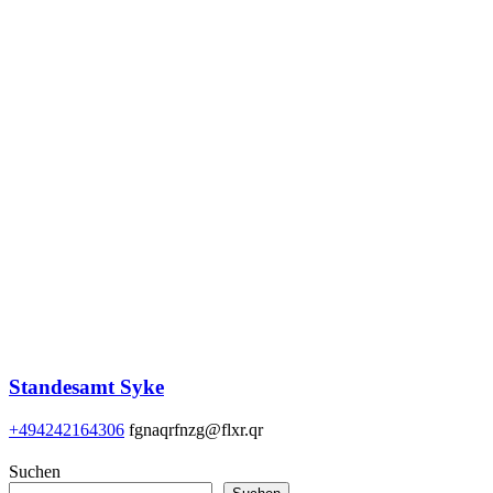
Standesamt Syke
+494242164306
fgnaqrfnzg@flxr.qr
Suchen