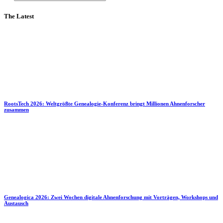
The Latest
RootsTech 2026: Weltgrößte Genealogie-Konferenz bringt Millionen Ahnenforscher
zusammen
Genealogica 2026: Zwei Wochen digitale Ahnenforschung mit Vorträgen, Workshops und
Austausch