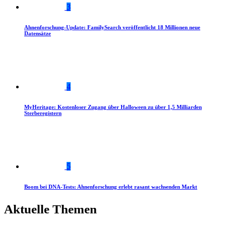
3
Ahnenforschung-Update: FamilySearch veröffentlicht 18 Millionen neue
Datensätze
4
MyHeritage: Kostenloser Zugang über Halloween zu über 1,5 Milliarden
Sterberegistern
5
Boom bei DNA-Tests: Ahnenforschung erlebt rasant wachsenden Markt
Aktuelle Themen