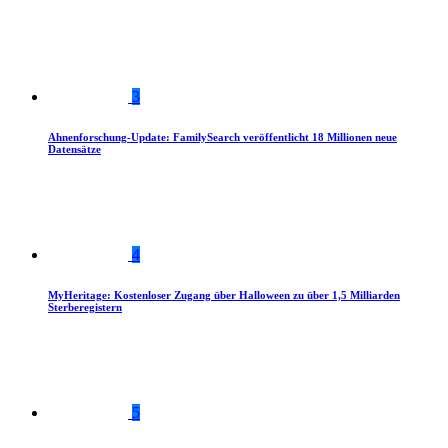
3
Ahnenforschung-Update: FamilySearch veröffentlicht 18 Millionen neue
Datensätze
4
MyHeritage: Kostenloser Zugang über Halloween zu über 1,5 Milliarden
Sterberegistern
5