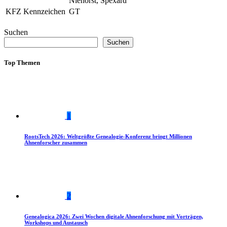
Niehorst, Spexard
KFZ Kennzeichen
GT
Suchen
Suchen
Top Themen
1
RootsTech 2026: Weltgrößte Genealogie-Konferenz bringt Millionen
Ahnenforscher zusammen
2
Genealogica 2026: Zwei Wochen digitale Ahnenforschung mit Vorträgen,
Workshops und Austausch