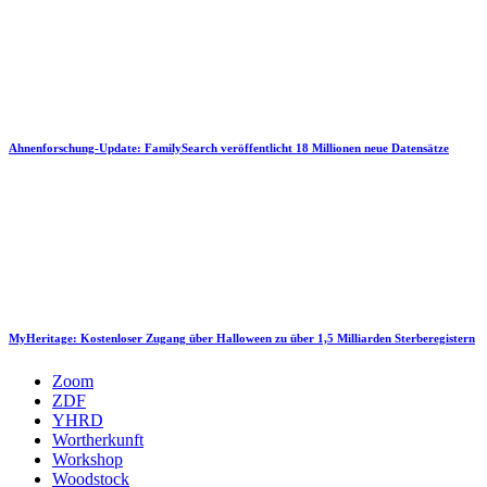
Ahnenforschung-Update: FamilySearch veröffentlicht 18 Millionen neue Datensätze
MyHeritage: Kostenloser Zugang über Halloween zu über 1,5 Milliarden Sterberegistern
Zoom
ZDF
YHRD
Wortherkunft
Workshop
Woodstock