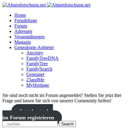
Home
Fernabfrage
Forum
Adressen
Veranstaltungen
Magazin
Genealogie-Anbieter
Ancestry
FamilyTreeDNA
FamilyTree
FamilySearch
Geneanet
23andMe
MyHeritage
Sie sind noch nicht im Forum angemeldet? Stellen Sie jetzt ihre
Frage und lassen Sie sich von unserer Community helfen!
Jetzt kostenlos
im Forum registrieren
Search