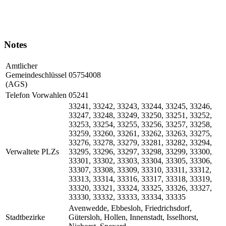
Notes
Amtlicher
Gemeindeschlüssel
05754008
(AGS)
Telefon Vorwahlen
05241
33241, 33242, 33243, 33244, 33245, 33246,
33247, 33248, 33249, 33250, 33251, 33252,
33253, 33254, 33255, 33256, 33257, 33258,
33259, 33260, 33261, 33262, 33263, 33275,
33276, 33278, 33279, 33281, 33282, 33294,
Verwaltete PLZs
33295, 33296, 33297, 33298, 33299, 33300,
33301, 33302, 33303, 33304, 33305, 33306,
33307, 33308, 33309, 33310, 33311, 33312,
33313, 33314, 33316, 33317, 33318, 33319,
33320, 33321, 33324, 33325, 33326, 33327,
33330, 33332, 33333, 33334, 33335
Avenwedde, Ebbesloh, Friedrichsdorf,
Stadtbezirke
Gütersloh, Hollen, Innenstadt, Isselhorst,