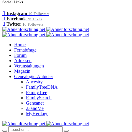
Social Links
Instagram
10
Followers
Facebook
2K
Likes
Twitter
10
Followers
Home
Fernabfrage
Forum
Adressen
Veranstaltungen
Magazin
Genealogie-Anbieter
Ancestry
FamilyTreeDNA
FamilyTree
FamilySearch
Geneanet
23andMe
MyHeritage