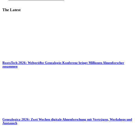
The Latest
RootsTech 2026: Weltgrößte Genealogie-Konferenz bringt Millionen Ahnenforscher
zusammen
Genealogica 2026: Zwei Wochen digitale Ahnenforschung mit Vorträgen, Workshops und
Austausch