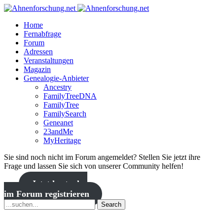
Home
Fernabfrage
Forum
Adressen
Veranstaltungen
Magazin
Genealogie-Anbieter
Ancestry
FamilyTreeDNA
FamilyTree
FamilySearch
Geneanet
23andMe
MyHeritage
Sie sind noch nicht im Forum angemeldet? Stellen Sie jetzt ihre
Frage und lassen Sie sich von unserer Community helfen!
Jetzt kostenlos
im Forum registrieren
Search