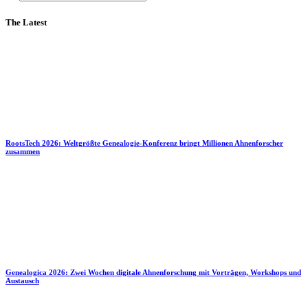
The Latest
RootsTech 2026: Weltgrößte Genealogie-Konferenz bringt Millionen Ahnenforscher
zusammen
Genealogica 2026: Zwei Wochen digitale Ahnenforschung mit Vorträgen, Workshops und
Austausch