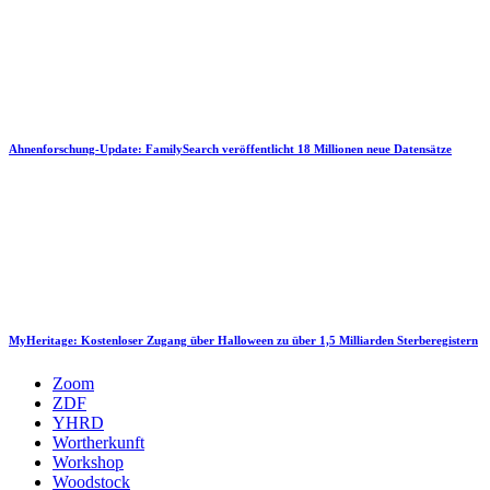
Ahnenforschung-Update: FamilySearch veröffentlicht 18 Millionen neue Datensätze
MyHeritage: Kostenloser Zugang über Halloween zu über 1,5 Milliarden Sterberegistern
Zoom
ZDF
YHRD
Wortherkunft
Workshop
Woodstock