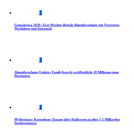
2
Genealogica 2026: Zwei Wochen digitale Ahnenforschung mit Vorträgen,
Workshops und Austausch
3
Ahnenforschung-Update: FamilySearch veröffentlicht 18 Millionen neue
Datensätze
4
MyHeritage: Kostenloser Zugang über Halloween zu über 1,5 Milliarden
Sterberegistern