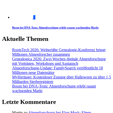
5
Boom bei DNA-Tests: Ahnenforschung erlebt rasant wachsenden Markt
Aktuelle Themen
RootsTech 2026: Weltgrößte Genealogie-Konferenz bringt
Millionen Ahnenforscher zusammen
Genealogica 2026: Zwei Wochen digitale Ahnenforschung
mit Vorträgen, Workshops und Austausch
Ahnenforschung-Update: FamilySearch veröffentlicht 18
Millionen neue Datensätze
MyHeritage: Kostenloser Zugang über Halloween zu über 1,5
Milliarden Sterberegistern
Boom bei DNA-Tests: Ahnenforschung erlebt rasant
wachsenden Markt
Letzte Kommentare
Martin
zu
Ahnenforschung bei Elon Musk: Eltern,