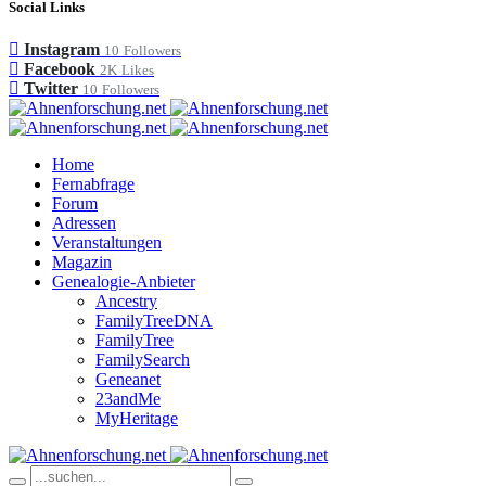
Social Links
Instagram
10
Followers
Facebook
2K
Likes
Twitter
10
Followers
Home
Fernabfrage
Forum
Adressen
Veranstaltungen
Magazin
Genealogie-Anbieter
Ancestry
FamilyTreeDNA
FamilyTree
FamilySearch
Geneanet
23andMe
MyHeritage