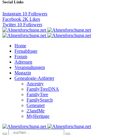
Social Links
Instagram
10
Followers
Facebook
2K
Likes
Twitter
10
Followers
Home
Fernabfrage
Forum
Adressen
Veranstaltungen
Magazin
Genealogie-Anbieter
Ancestry
FamilyTreeDNA
FamilyTree
FamilySearch
Geneanet
23andMe
MyHeritage