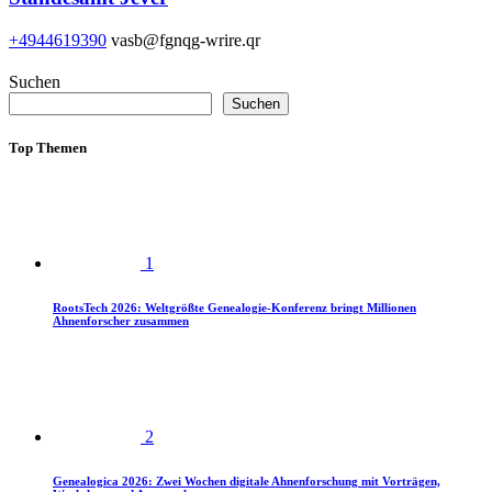
+4944619390
vasb@fgnqg-wrire.qr
Suchen
Suchen
Top Themen
1
RootsTech 2026: Weltgrößte Genealogie-Konferenz bringt Millionen
Ahnenforscher zusammen
2
Genealogica 2026: Zwei Wochen digitale Ahnenforschung mit Vorträgen,