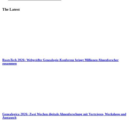
The Latest
RootsTech 2026: Weltgrößte Genealogie-Konferenz bringt Millionen Ahnenforscher
zusammen
Genealogica 2026: Zwei Wochen digitale Ahnenforschung mit Vorträgen, Workshops und
Austausch