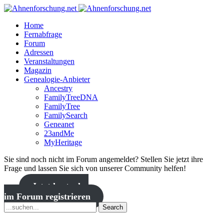
Home
Fernabfrage
Forum
Adressen
Veranstaltungen
Magazin
Genealogie-Anbieter
Ancestry
FamilyTreeDNA
FamilyTree
FamilySearch
Geneanet
23andMe
MyHeritage
Sie sind noch nicht im Forum angemeldet? Stellen Sie jetzt ihre
Frage und lassen Sie sich von unserer Community helfen!
Jetzt kostenlos
im Forum registrieren
Search