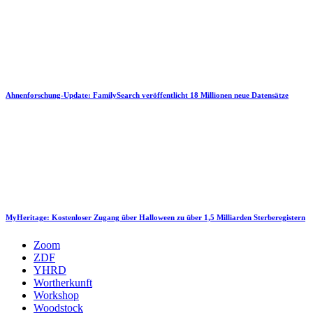
Ahnenforschung-Update: FamilySearch veröffentlicht 18 Millionen neue Datensätze
MyHeritage: Kostenloser Zugang über Halloween zu über 1,5 Milliarden Sterberegistern
Zoom
ZDF
YHRD
Wortherkunft
Workshop
Woodstock