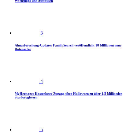
Workshops und Austausch
3
Ahnenforschung-Update: FamilySearch veröffentlicht 18 Millionen neue
Datensätze
4
MyHeritage: Kostenloser Zugang über Halloween zu über 1,5 Milliarden
Sterberegistern
5