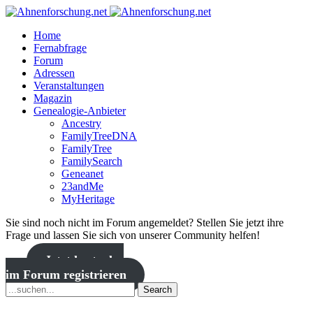
Home
Fernabfrage
Forum
Adressen
Veranstaltungen
Magazin
Genealogie-Anbieter
Ancestry
FamilyTreeDNA
FamilyTree
FamilySearch
Geneanet
23andMe
MyHeritage
Sie sind noch nicht im Forum angemeldet? Stellen Sie jetzt ihre
Frage und lassen Sie sich von unserer Community helfen!
Jetzt kostenlos
im Forum registrieren
Search