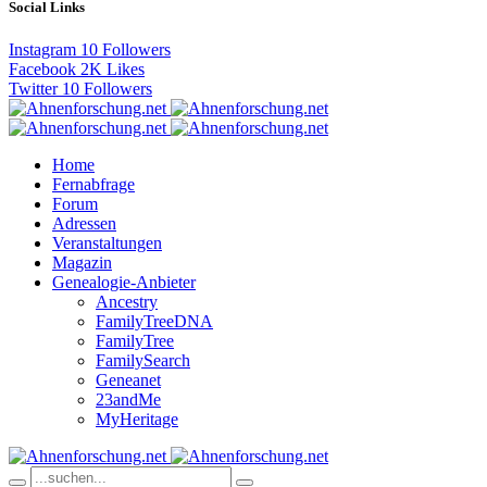
Social Links
Instagram
10
Followers
Facebook
2K
Likes
Twitter
10
Followers
Home
Fernabfrage
Forum
Adressen
Veranstaltungen
Magazin
Genealogie-Anbieter
Ancestry
FamilyTreeDNA
FamilyTree
FamilySearch
Geneanet
23andMe
MyHeritage