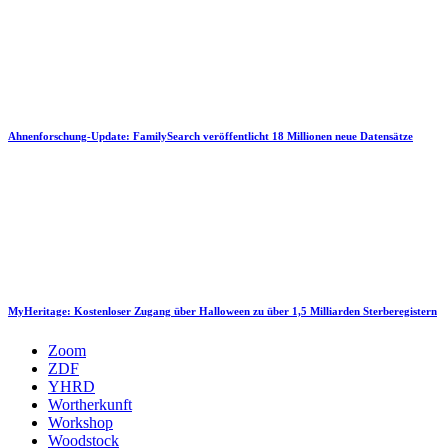
Ahnenforschung-Update: FamilySearch veröffentlicht 18 Millionen neue Datensätze
MyHeritage: Kostenloser Zugang über Halloween zu über 1,5 Milliarden Sterberegistern
Zoom
ZDF
YHRD
Wortherkunft
Workshop
Woodstock