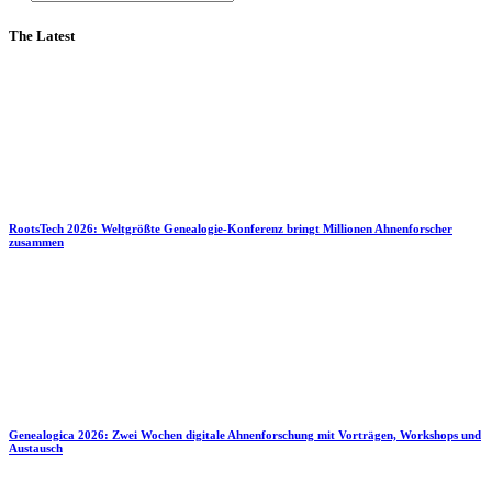
The Latest
RootsTech 2026: Weltgrößte Genealogie-Konferenz bringt Millionen Ahnenforscher
zusammen
Genealogica 2026: Zwei Wochen digitale Ahnenforschung mit Vorträgen, Workshops und
Austausch