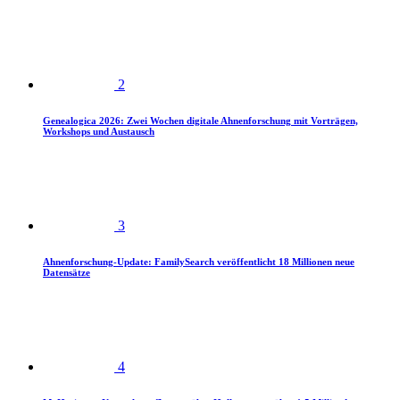
2
Genealogica 2026: Zwei Wochen digitale Ahnenforschung mit Vorträgen,
Workshops und Austausch
3
Ahnenforschung-Update: FamilySearch veröffentlicht 18 Millionen neue
Datensätze
4