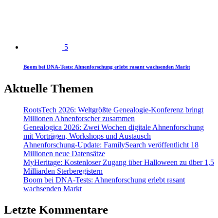
5
Boom bei DNA-Tests: Ahnenforschung erlebt rasant wachsenden Markt
Aktuelle Themen
RootsTech 2026: Weltgrößte Genealogie-Konferenz bringt
Millionen Ahnenforscher zusammen
Genealogica 2026: Zwei Wochen digitale Ahnenforschung
mit Vorträgen, Workshops und Austausch
Ahnenforschung-Update: FamilySearch veröffentlicht 18
Millionen neue Datensätze
MyHeritage: Kostenloser Zugang über Halloween zu über 1,5
Milliarden Sterberegistern
Boom bei DNA-Tests: Ahnenforschung erlebt rasant
wachsenden Markt
Letzte Kommentare