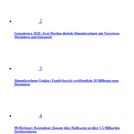
2
Genealogica 2026: Zwei Wochen digitale Ahnenforschung mit Vorträgen,
Workshops und Austausch
3
Ahnenforschung-Update: FamilySearch veröffentlicht 18 Millionen neue
Datensätze
4
MyHeritage: Kostenloser Zugang über Halloween zu über 1,5 Milliarden
Sterberegistern