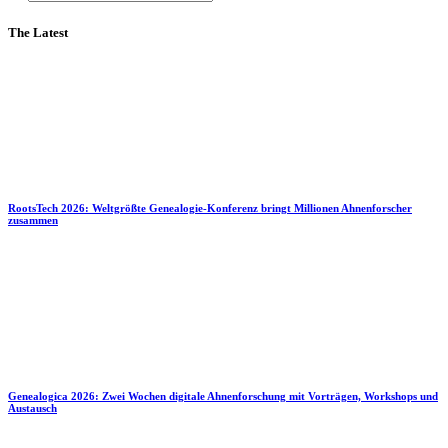
The Latest
RootsTech 2026: Weltgrößte Genealogie-Konferenz bringt Millionen Ahnenforscher
zusammen
Genealogica 2026: Zwei Wochen digitale Ahnenforschung mit Vorträgen, Workshops und
Austausch