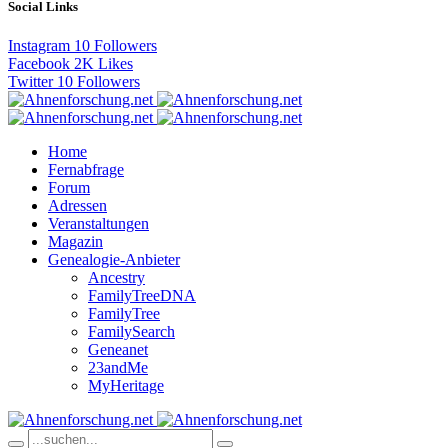
Social Links
Instagram
10
Followers
Facebook
2K
Likes
Twitter
10
Followers
Home
Fernabfrage
Forum
Adressen
Veranstaltungen
Magazin
Genealogie-Anbieter
Ancestry
FamilyTreeDNA
FamilyTree
FamilySearch
Geneanet
23andMe
MyHeritage