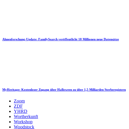
Ahnenforschung-Update: FamilySearch veröffentlicht 18 Millionen neue Datensätze
MyHeritage: Kostenloser Zugang über Halloween zu über 1,5 Milliarden Sterberegistern
Zoom
ZDF
YHRD
Wortherkunft
Workshop
Woodstock