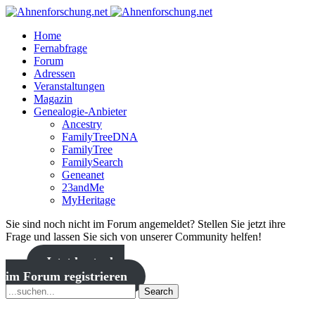
Home
Fernabfrage
Forum
Adressen
Veranstaltungen
Magazin
Genealogie-Anbieter
Ancestry
FamilyTreeDNA
FamilyTree
FamilySearch
Geneanet
23andMe
MyHeritage
Sie sind noch nicht im Forum angemeldet? Stellen Sie jetzt ihre
Frage und lassen Sie sich von unserer Community helfen!
Jetzt kostenlos
im Forum registrieren
Search