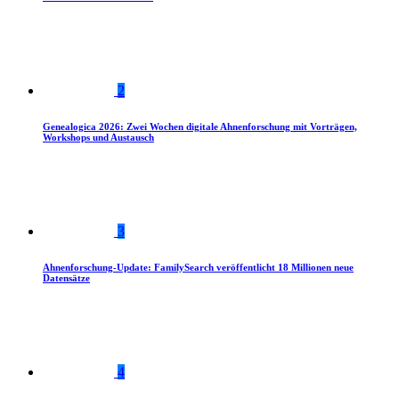
2
Genealogica 2026: Zwei Wochen digitale Ahnenforschung mit Vorträgen,
Workshops und Austausch
3
Ahnenforschung-Update: FamilySearch veröffentlicht 18 Millionen neue
Datensätze
4