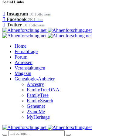
Social Links
Instagram
10
Followers
Facebook
2K
Likes
Twitter
10
Followers
Home
Fernabfrage
Forum
Adressen
Veranstaltungen
Magazin
Genealogie-Anbieter
Ancestry
FamilyTreeDNA
FamilyTree
FamilySearch
Geneanet
23andMe
MyHeritage