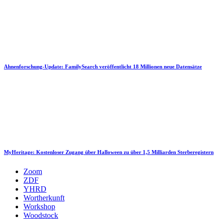
Ahnenforschung-Update: FamilySearch veröffentlicht 18 Millionen neue Datensätze
MyHeritage: Kostenloser Zugang über Halloween zu über 1,5 Milliarden Sterberegistern
Zoom
ZDF
YHRD
Wortherkunft
Workshop
Woodstock