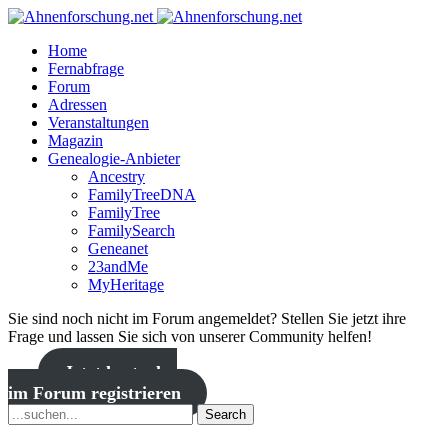
Home
Fernabfrage
Forum
Adressen
Veranstaltungen
Magazin
Genealogie-Anbieter
Ancestry
FamilyTreeDNA
FamilyTree
FamilySearch
Geneanet
23andMe
MyHeritage
Sie sind noch nicht im Forum angemeldet? Stellen Sie jetzt ihre
Frage und lassen Sie sich von unserer Community helfen!
Jetzt kostenlos
im Forum registrieren
Search