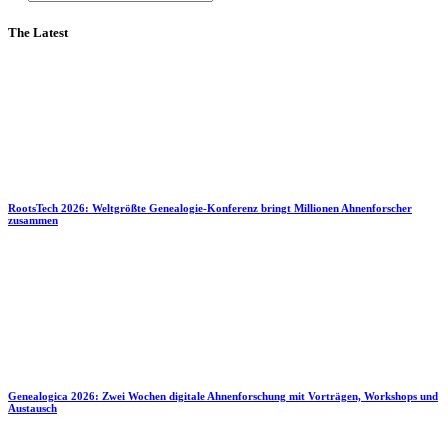
The Latest
RootsTech 2026: Weltgrößte Genealogie-Konferenz bringt Millionen Ahnenforscher
zusammen
Genealogica 2026: Zwei Wochen digitale Ahnenforschung mit Vorträgen, Workshops und
Austausch