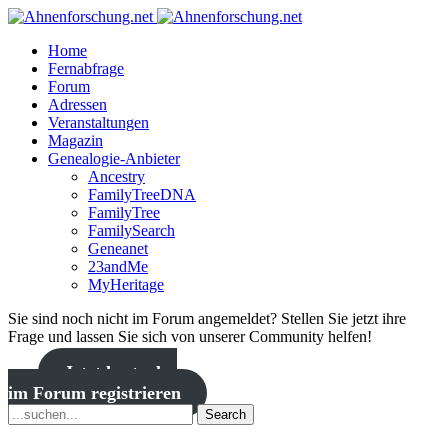
Home
Fernabfrage
Forum
Adressen
Veranstaltungen
Magazin
Genealogie-Anbieter
Ancestry
FamilyTreeDNA
FamilyTree
FamilySearch
Geneanet
23andMe
MyHeritage
Sie sind noch nicht im Forum angemeldet? Stellen Sie jetzt ihre
Frage und lassen Sie sich von unserer Community helfen!
Jetzt kostenlos
im Forum registrieren
Search