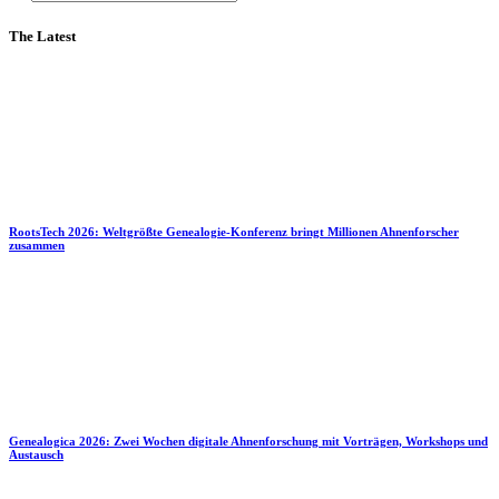
The Latest
RootsTech 2026: Weltgrößte Genealogie-Konferenz bringt Millionen Ahnenforscher
zusammen
Genealogica 2026: Zwei Wochen digitale Ahnenforschung mit Vorträgen, Workshops und
Austausch