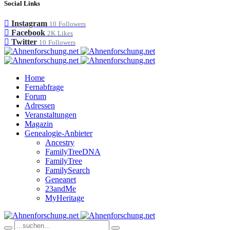
Social Links
Instagram
10
Followers
Facebook
2K
Likes
Twitter
10
Followers
Home
Fernabfrage
Forum
Adressen
Veranstaltungen
Magazin
Genealogie-Anbieter
Ancestry
FamilyTreeDNA
FamilyTree
FamilySearch
Geneanet
23andMe
MyHeritage