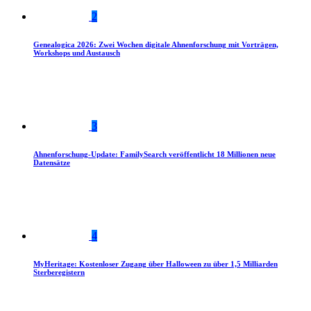
2
Genealogica 2026: Zwei Wochen digitale Ahnenforschung mit Vorträgen,
Workshops und Austausch
3
Ahnenforschung-Update: FamilySearch veröffentlicht 18 Millionen neue
Datensätze
4
MyHeritage: Kostenloser Zugang über Halloween zu über 1,5 Milliarden
Sterberegistern