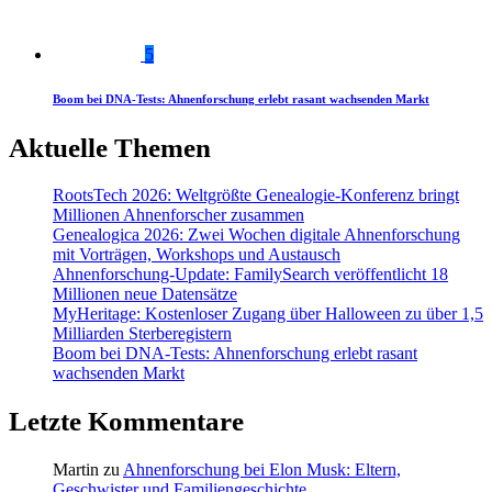
5
Boom bei DNA-Tests: Ahnenforschung erlebt rasant wachsenden Markt
Aktuelle Themen
RootsTech 2026: Weltgrößte Genealogie-Konferenz bringt
Millionen Ahnenforscher zusammen
Genealogica 2026: Zwei Wochen digitale Ahnenforschung
mit Vorträgen, Workshops und Austausch
Ahnenforschung-Update: FamilySearch veröffentlicht 18
Millionen neue Datensätze
MyHeritage: Kostenloser Zugang über Halloween zu über 1,5
Milliarden Sterberegistern
Boom bei DNA-Tests: Ahnenforschung erlebt rasant
wachsenden Markt
Letzte Kommentare
Martin
zu
Ahnenforschung bei Elon Musk: Eltern,
Geschwister und Familiengeschichte