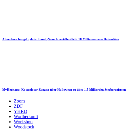
Ahnenforschung-Update: FamilySearch veröffentlicht 18 Millionen neue Datensätze
MyHeritage: Kostenloser Zugang über Halloween zu über 1,5 Milliarden Sterberegistern
Zoom
ZDF
YHRD
Wortherkunft
Workshop
Woodstock