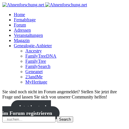
Home
Fernabfrage
Forum
Adressen
Veranstaltungen
Magazin
Genealogie-Anbieter
Ancestry
FamilyTreeDNA
FamilyTree
FamilySearch
Geneanet
23andMe
MyHeritage
Sie sind noch nicht im Forum angemeldet? Stellen Sie jetzt ihre
Frage und lassen Sie sich von unserer Community helfen!
Jetzt kostenlos
im Forum registrieren
Search