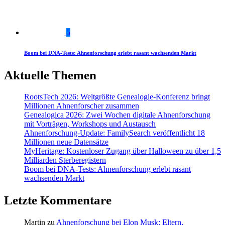
5
Boom bei DNA-Tests: Ahnenforschung erlebt rasant wachsenden Markt
Aktuelle Themen
RootsTech 2026: Weltgrößte Genealogie-Konferenz bringt
Millionen Ahnenforscher zusammen
Genealogica 2026: Zwei Wochen digitale Ahnenforschung
mit Vorträgen, Workshops und Austausch
Ahnenforschung-Update: FamilySearch veröffentlicht 18
Millionen neue Datensätze
MyHeritage: Kostenloser Zugang über Halloween zu über 1,5
Milliarden Sterberegistern
Boom bei DNA-Tests: Ahnenforschung erlebt rasant
wachsenden Markt
Letzte Kommentare
Martin
zu
Ahnenforschung bei Elon Musk: Eltern,