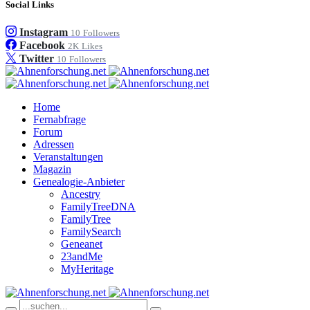
Social Links
Instagram
10
Followers
Facebook
2K
Likes
Twitter
10
Followers
Home
Fernabfrage
Forum
Adressen
Veranstaltungen
Magazin
Genealogie-Anbieter
Ancestry
FamilyTreeDNA
FamilyTree
FamilySearch
Geneanet
23andMe
MyHeritage