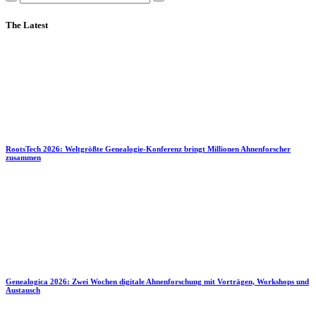
The Latest
RootsTech 2026: Weltgrößte Genealogie-Konferenz bringt Millionen Ahnenforscher
zusammen
Genealogica 2026: Zwei Wochen digitale Ahnenforschung mit Vorträgen, Workshops und
Austausch