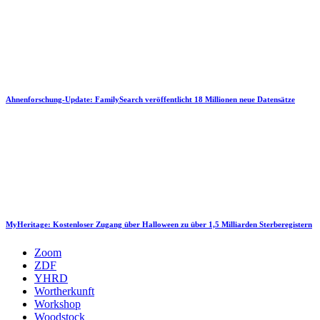
Ahnenforschung-Update: FamilySearch veröffentlicht 18 Millionen neue Datensätze
MyHeritage: Kostenloser Zugang über Halloween zu über 1,5 Milliarden Sterberegistern
Zoom
ZDF
YHRD
Wortherkunft
Workshop
Woodstock