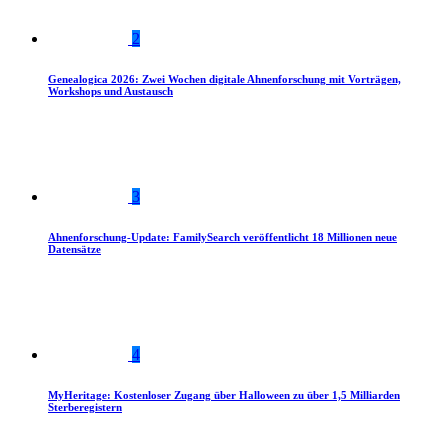
2
Genealogica 2026: Zwei Wochen digitale Ahnenforschung mit Vorträgen,
Workshops und Austausch
3
Ahnenforschung-Update: FamilySearch veröffentlicht 18 Millionen neue
Datensätze
4
MyHeritage: Kostenloser Zugang über Halloween zu über 1,5 Milliarden
Sterberegistern