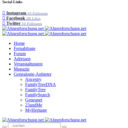
Social Links
Instagram
10
Followers
Facebook
2K
Likes
Twitter
10
Followers
Home
Fernabfrage
Forum
Adressen
Veranstaltungen
Magazin
Genealogie-Anbieter
Ancestry
FamilyTreeDNA
FamilyTree
FamilySearch
Geneanet
23andMe
MyHeritage