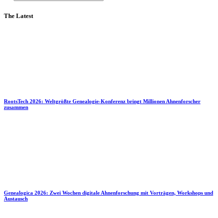
The Latest
RootsTech 2026: Weltgrößte Genealogie-Konferenz bringt Millionen Ahnenforscher
zusammen
Genealogica 2026: Zwei Wochen digitale Ahnenforschung mit Vorträgen, Workshops und
Austausch