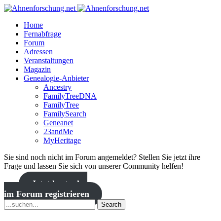
Home
Fernabfrage
Forum
Adressen
Veranstaltungen
Magazin
Genealogie-Anbieter
Ancestry
FamilyTreeDNA
FamilyTree
FamilySearch
Geneanet
23andMe
MyHeritage
Sie sind noch nicht im Forum angemeldet? Stellen Sie jetzt ihre
Frage und lassen Sie sich von unserer Community helfen!
Jetzt kostenlos
im Forum registrieren
Search