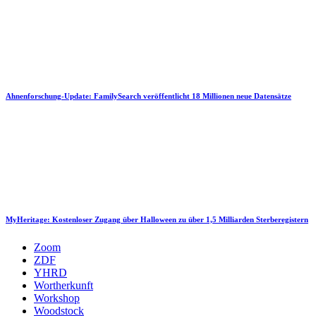
Ahnenforschung-Update: FamilySearch veröffentlicht 18 Millionen neue Datensätze
MyHeritage: Kostenloser Zugang über Halloween zu über 1,5 Milliarden Sterberegistern
Zoom
ZDF
YHRD
Wortherkunft
Workshop
Woodstock