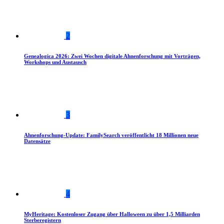
2
Genealogica 2026: Zwei Wochen digitale Ahnenforschung mit Vorträgen,
Workshops und Austausch
3
Ahnenforschung-Update: FamilySearch veröffentlicht 18 Millionen neue
Datensätze
4
MyHeritage: Kostenloser Zugang über Halloween zu über 1,5 Milliarden
Sterberegistern