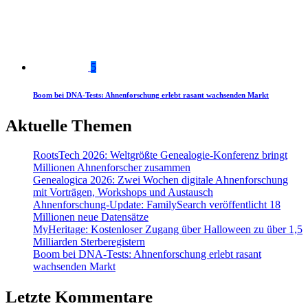
5
Boom bei DNA-Tests: Ahnenforschung erlebt rasant wachsenden Markt
Aktuelle Themen
RootsTech 2026: Weltgrößte Genealogie-Konferenz bringt
Millionen Ahnenforscher zusammen
Genealogica 2026: Zwei Wochen digitale Ahnenforschung
mit Vorträgen, Workshops und Austausch
Ahnenforschung-Update: FamilySearch veröffentlicht 18
Millionen neue Datensätze
MyHeritage: Kostenloser Zugang über Halloween zu über 1,5
Milliarden Sterberegistern
Boom bei DNA-Tests: Ahnenforschung erlebt rasant
wachsenden Markt
Letzte Kommentare