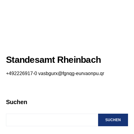
Standesamt Rheinbach
+492226917-0
vasbgurx@fgnqg-eurvaonpu.qr
Suchen
SUCHEN