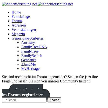
Home
Fernabfrage
Forum
Adressen
Veranstaltungen
Magazin
Genealogie-Anbieter
Ancestry
FamilyTreeDNA
FamilyTree
FamilySearch
Geneanet
23andMe
MyHeritage
Sie sind noch nicht im Forum angemeldet? Stellen Sie jetzt ihre
Frage und lassen Sie sich von unserer Community helfen!
Jetzt kostenlos
im Forum registrieren
Search