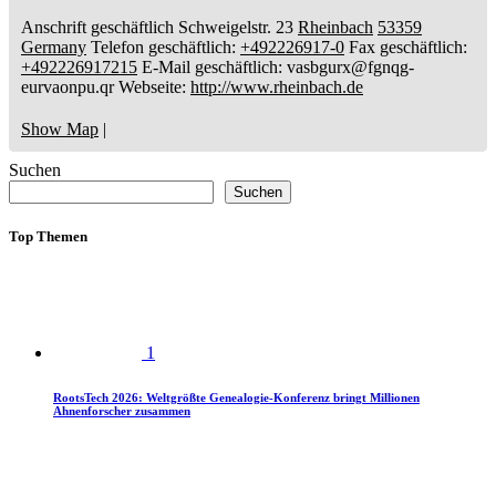
Anschrift geschäftlich
Schweigelstr. 23
Rheinbach
53359
Germany
Telefon geschäftlich
:
+492226917-0
Fax geschäftlich
:
+492226917215
E-Mail geschäftlich
:
vasbgurx@fgnqg-
eurvaonpu.qr
Webseite
:
http://www.rheinbach.de
Show Map
|
Suchen
Suchen
Top Themen
1
RootsTech 2026: Weltgrößte Genealogie-Konferenz bringt Millionen
Ahnenforscher zusammen