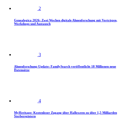
2
Genealogica 2026: Zwei Wochen digitale Ahnenforschung mit Vorträgen,
Workshops und Austausch
3
Ahnenforschung-Update: FamilySearch veröffentlicht 18 Millionen neue
Datensätze
4
MyHeritage: Kostenloser Zugang über Halloween zu über 1,5 Milliarden
Sterberegistern