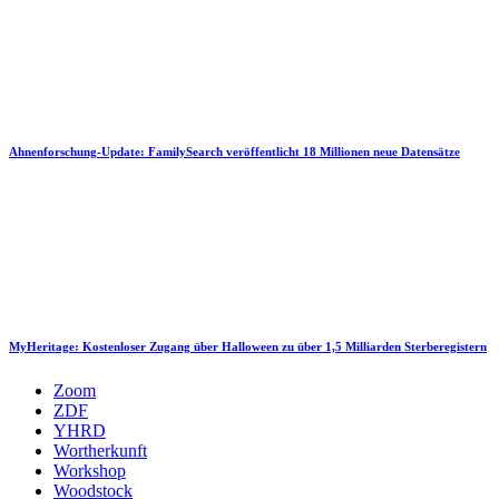
Ahnenforschung-Update: FamilySearch veröffentlicht 18 Millionen neue Datensätze
MyHeritage: Kostenloser Zugang über Halloween zu über 1,5 Milliarden Sterberegistern
Zoom
ZDF
YHRD
Wortherkunft
Workshop
Woodstock