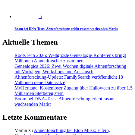
5
Boom bei DNA-Tests: Ahnenforschung erlebt rasant wachsenden Markt
Aktuelle Themen
RootsTech 2026: Weltgrößte Genealogie-Konferenz bringt
Millionen Ahnenforscher zusammen
Genealogica 2026: Zwei Wochen digitale Ahnenforschung
mit Vorträgen, Workshops und Austausch
Ahnenforschung-Update: FamilySearch veröffentlicht 18
Millionen neue Datensätze
MyHeritage: Kostenloser Zugang über Halloween zu über 1,5
Milliarden Sterberegistern
Boom bei DNA-Tests: Ahnenforschung erlebt rasant
wachsenden Markt
Letzte Kommentare
Martin
zu
Ahnenforschung bei Elon Musk: Eltern,