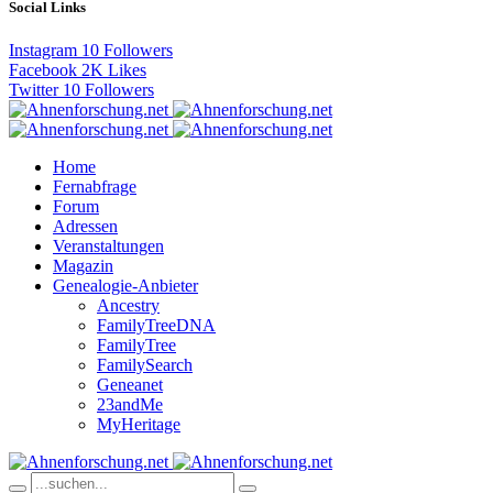
Social Links
Instagram
10
Followers
Facebook
2K
Likes
Twitter
10
Followers
Home
Fernabfrage
Forum
Adressen
Veranstaltungen
Magazin
Genealogie-Anbieter
Ancestry
FamilyTreeDNA
FamilyTree
FamilySearch
Geneanet
23andMe
MyHeritage