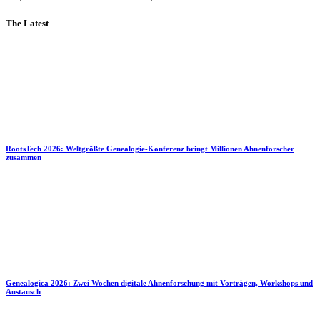
The Latest
RootsTech 2026: Weltgrößte Genealogie-Konferenz bringt Millionen Ahnenforscher
zusammen
Genealogica 2026: Zwei Wochen digitale Ahnenforschung mit Vorträgen, Workshops und
Austausch