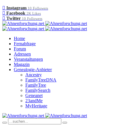
Instagram
10
Followers
Facebook
2K
Likes
Twitter
10
Followers
Home
Fernabfrage
Forum
Adressen
Veranstaltungen
Magazin
Genealogie-Anbieter
Ancestry
FamilyTreeDNA
FamilyTree
FamilySearch
Geneanet
23andMe
MyHeritage