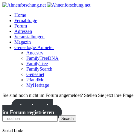
Home
Fernabfrage
Forum
Adressen
Veranstaltungen
Magazin
Genealogie-Anbieter
Ancestry
FamilyTreeDNA
FamilyTree
FamilySearch
Geneanet
23andMe
MyHeritage
Sie sind noch nicht im Forum angemeldet? Stellen Sie jetzt ihre Frag
Jetzt kostenlos
im Forum registrieren
Search
Social Links