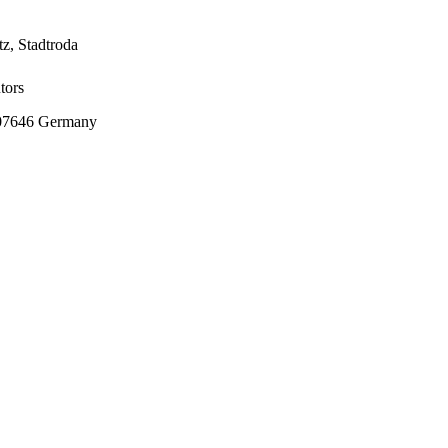
z, Stadtroda
tors
a 07646 Germany