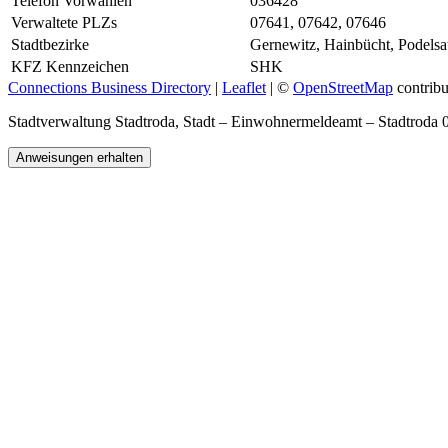
Telefon Vorwahlen
036428
Verwaltete PLZs
07641, 07642, 07646
Stadtbezirke
Gernewitz, Hainbücht, Podelsat
KFZ Kennzeichen
SHK
Connections Business Directory
|
Leaflet
| ©
OpenStreetMap
contribu
Stadtverwaltung Stadtroda, Stadt – Einwohnermeldeamt – Stadtrod
Anweisungen erhalten