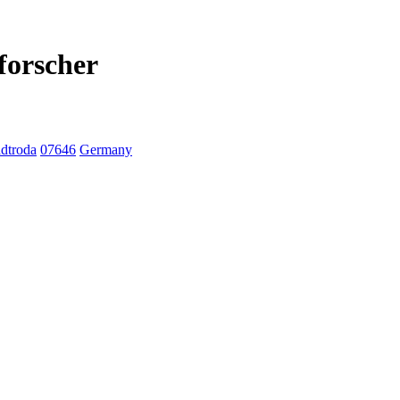
forscher
adtroda
07646
Germany