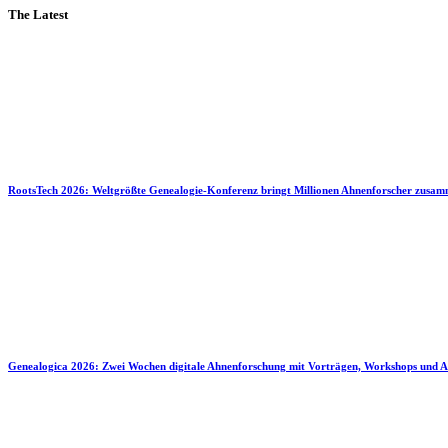
The Latest
RootsTech 2026: Weltgrößte Genealogie-Konferenz bringt Millionen Ahnenforscher zusa
Genealogica 2026: Zwei Wochen digitale Ahnenforschung mit Vorträgen, Workshops und A