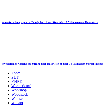
Ahnenforschung-Update: FamilySearch veröffentlicht 18 Millionen neue Datensätze
MyHeritage: Kostenloser Zugang über Halloween zu über 1,5 Milliarden Sterberegistern
Zoom
ZDF
YHRD
Wortherkunft
Workshop
Woodstock
Windsor
William