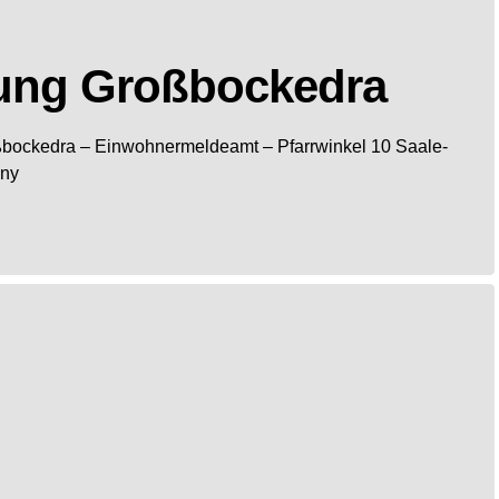
ung Großbockedra
ßbockedra
– Einwohnermeldeamt –
Pfarrwinkel 10
Saale-
ny