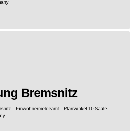
many
ung Bremsnitz
snitz
– Einwohnermeldeamt –
Pfarrwinkel 10
Saale-
ny