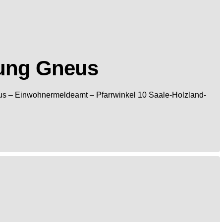
ung Gneus
us
– Einwohnermeldeamt –
Pfarrwinkel 10
Saale-Holzland-