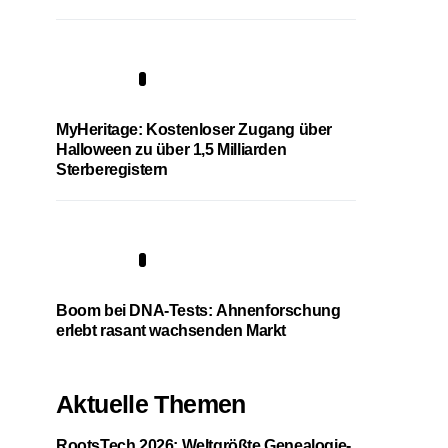
4
MyHeritage: Kostenloser Zugang über
Halloween zu über 1,5 Milliarden
Sterberegistern
5
Boom bei DNA-Tests: Ahnenforschung
erlebt rasant wachsenden Markt
Aktuelle Themen
RootsTech 2026: Weltgrößte Genealogie-