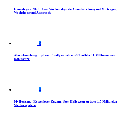
Genealogica 2026: Zwei Wochen digitale Ahnenforschung mit Vorträgen,
Workshops und Austausch
3
Ahnenforschung-Update: FamilySearch veröffentlicht 18 Millionen neue
Datensätze
4
MyHeritage: Kostenloser Zugang über Halloween zu über 1,5 Milliarden
Sterberegistern