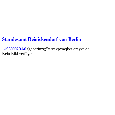
Standesamt Reinickendorf von Berlin
+493090294-0
fgnaqrfnzg@ervavpxraqbes.oreyva.qr
Kein Bild verfügbar