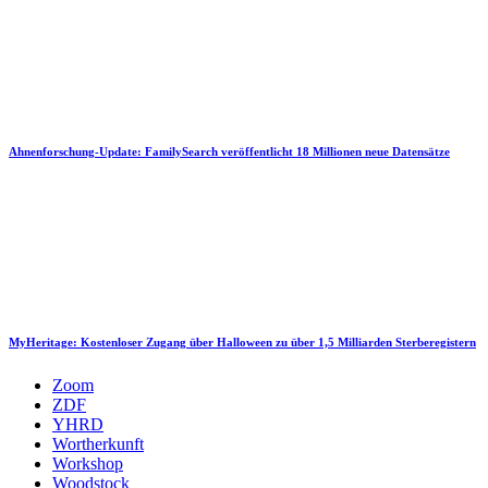
Ahnenforschung-Update: FamilySearch veröffentlicht 18 Millionen neue Datensätze
MyHeritage: Kostenloser Zugang über Halloween zu über 1,5 Milliarden Sterberegistern
Zoom
ZDF
YHRD
Wortherkunft
Workshop
Woodstock