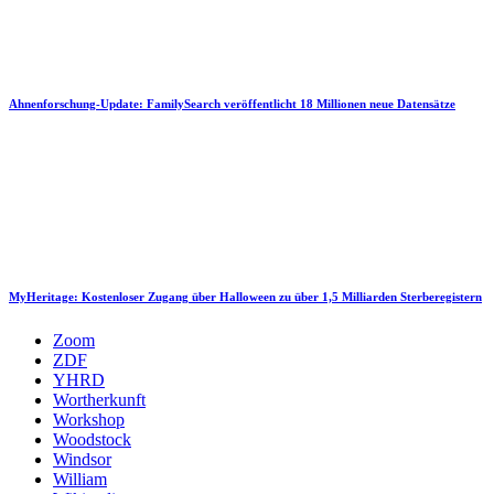
Ahnenforschung-Update: FamilySearch veröffentlicht 18 Millionen neue Datensätze
MyHeritage: Kostenloser Zugang über Halloween zu über 1,5 Milliarden Sterberegistern
Zoom
ZDF
YHRD
Wortherkunft
Workshop
Woodstock
Windsor
William