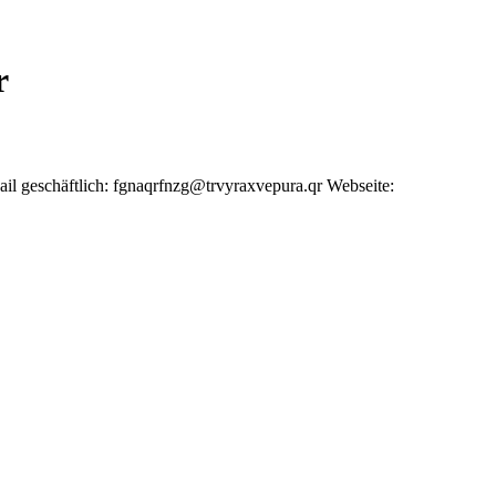
r
il geschäftlich
:
fgnaqrfnzg@trvyraxvepura.qr
Webseite
: