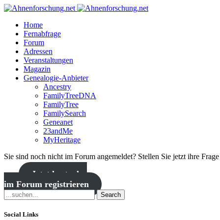
Home
Fernabfrage
Forum
Adressen
Veranstaltungen
Magazin
Genealogie-Anbieter
Ancestry
FamilyTreeDNA
FamilyTree
FamilySearch
Geneanet
23andMe
MyHeritage
Sie sind noch nicht im Forum angemeldet? Stellen Sie jetzt ihre Frag
Jetzt kostenlos
im Forum registrieren
Search
Social Links