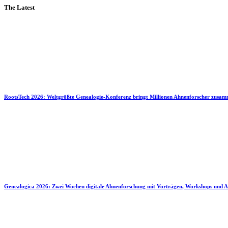
The Latest
RootsTech 2026: Weltgrößte Genealogie-Konferenz bringt Millionen Ahnenforscher zusa
Genealogica 2026: Zwei Wochen digitale Ahnenforschung mit Vorträgen, Workshops und A