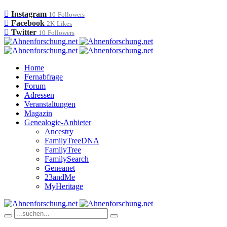
Instagram
10
Followers
Facebook
2K
Likes
Twitter
10
Followers
Home
Fernabfrage
Forum
Adressen
Veranstaltungen
Magazin
Genealogie-Anbieter
Ancestry
FamilyTreeDNA
FamilyTree
FamilySearch
Geneanet
23andMe
MyHeritage