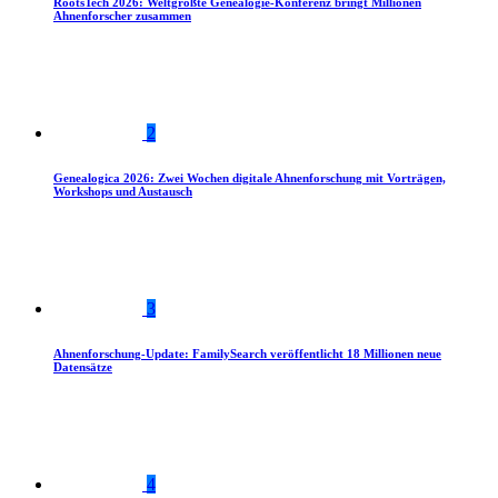
RootsTech 2026: Weltgrößte Genealogie-Konferenz bringt Millionen
Ahnenforscher zusammen
2
Genealogica 2026: Zwei Wochen digitale Ahnenforschung mit Vorträgen,
Workshops und Austausch
3
Ahnenforschung-Update: FamilySearch veröffentlicht 18 Millionen neue
Datensätze
4