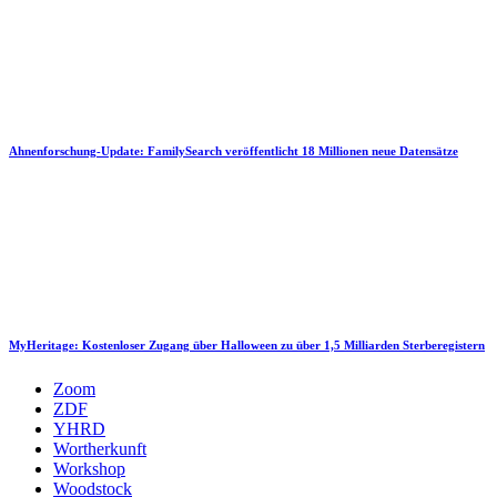
Ahnenforschung-Update: FamilySearch veröffentlicht 18 Millionen neue Datensätze
MyHeritage: Kostenloser Zugang über Halloween zu über 1,5 Milliarden Sterberegistern
Zoom
ZDF
YHRD
Wortherkunft
Workshop
Woodstock