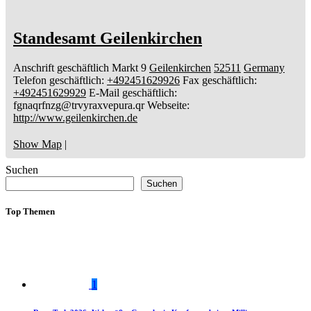
Standesamt Geilenkirchen
Anschrift geschäftlich
Markt 9
Geilenkirchen
52511
Germany
Telefon geschäftlich
:
+492451629926
Fax geschäftlich
:
+492451629929
E-Mail geschäftlich
:
fgnaqrfnzg@trvyraxvepura.qr
Webseite
:
http://www.geilenkirchen.de
Show Map
|
Suchen
Suchen
Top Themen
1