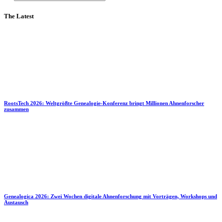
The Latest
RootsTech 2026: Weltgrößte Genealogie-Konferenz bringt Millionen Ahnenforscher
zusammen
Genealogica 2026: Zwei Wochen digitale Ahnenforschung mit Vorträgen, Workshops und
Austausch