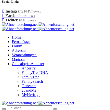
Social Links
Instagram
10
Followers
Facebook
2K
Likes
Twitter
10
Followers
Home
Fernabfrage
Forum
Adressen
Veranstaltungen
Magazin
Genealogie-Anbieter
Ancestry
FamilyTreeDNA
FamilyTree
FamilySearch
Geneanet
23andMe
MyHeritage