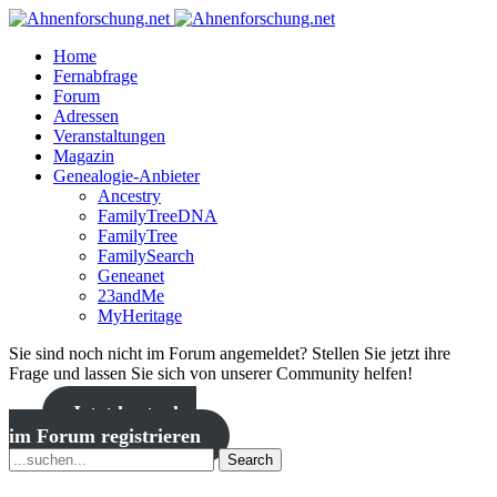
Home
Fernabfrage
Forum
Adressen
Veranstaltungen
Magazin
Genealogie-Anbieter
Ancestry
FamilyTreeDNA
FamilyTree
FamilySearch
Geneanet
23andMe
MyHeritage
Sie sind noch nicht im Forum angemeldet? Stellen Sie jetzt ihre
Frage und lassen Sie sich von unserer Community helfen!
Jetzt kostenlos
im Forum registrieren
Search