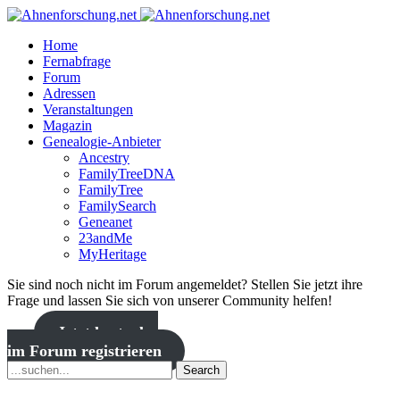
Home
Fernabfrage
Forum
Adressen
Veranstaltungen
Magazin
Genealogie-Anbieter
Ancestry
FamilyTreeDNA
FamilyTree
FamilySearch
Geneanet
23andMe
MyHeritage
Sie sind noch nicht im Forum angemeldet? Stellen Sie jetzt ihre
Frage und lassen Sie sich von unserer Community helfen!
Jetzt kostenlos
im Forum registrieren
Search