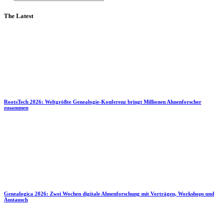
The Latest
RootsTech 2026: Weltgrößte Genealogie-Konferenz bringt Millionen Ahnenforscher
zusammen
Genealogica 2026: Zwei Wochen digitale Ahnenforschung mit Vorträgen, Workshops und
Austausch