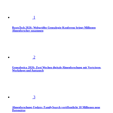
1
RootsTech 2026: Weltgrößte Genealogie-Konferenz bringt Millionen
Ahnenforscher zusammen
2
Genealogica 2026: Zwei Wochen digitale Ahnenforschung mit Vorträgen,
Workshops und Austausch
3
Ahnenforschung-Update: FamilySearch veröffentlicht 18 Millionen neue
Datensätze