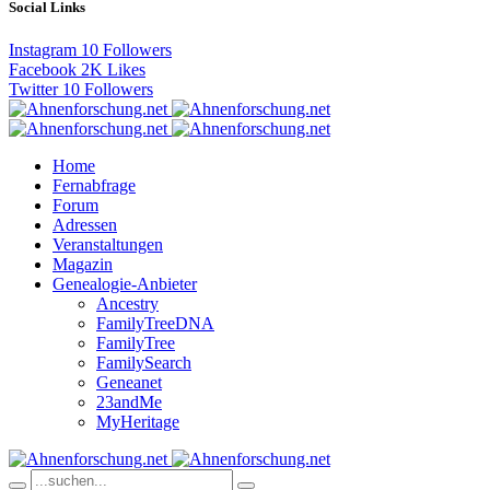
Social Links
Instagram
10
Followers
Facebook
2K
Likes
Twitter
10
Followers
Home
Fernabfrage
Forum
Adressen
Veranstaltungen
Magazin
Genealogie-Anbieter
Ancestry
FamilyTreeDNA
FamilyTree
FamilySearch
Geneanet
23andMe
MyHeritage