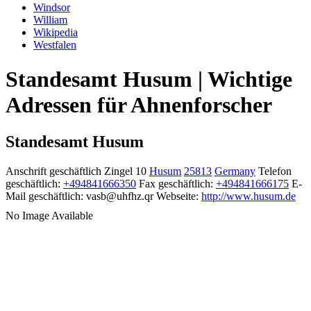
Windsor
William
Wikipedia
Westfalen
Standesamt Husum | Wichtige
Adressen für Ahnenforscher
Standesamt Husum
Anschrift geschäftlich
Zingel 10
Husum
25813
Germany
Telefon
geschäftlich
:
+494841666350
Fax geschäftlich
:
+494841666175
E-
Mail geschäftlich
:
vasb@uhfhz.qr
Webseite
:
http://www.husum.de
No Image Available