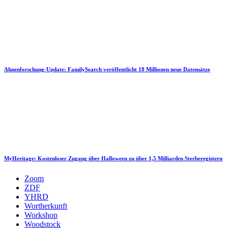
Ahnenforschung-Update: FamilySearch veröffentlicht 18 Millionen neue Datensätze
MyHeritage: Kostenloser Zugang über Halloween zu über 1,5 Milliarden Sterberegistern
Zoom
ZDF
YHRD
Wortherkunft
Workshop
Woodstock