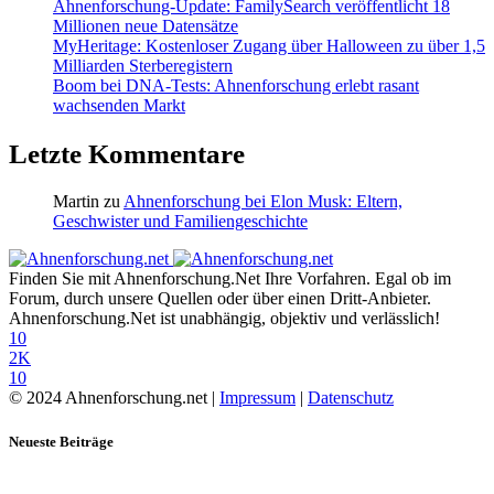
Ahnenforschung-Update: FamilySearch veröffentlicht 18
Millionen neue Datensätze
MyHeritage: Kostenloser Zugang über Halloween zu über 1,5
Milliarden Sterberegistern
Boom bei DNA-Tests: Ahnenforschung erlebt rasant
wachsenden Markt
Letzte Kommentare
Martin
zu
Ahnenforschung bei Elon Musk: Eltern,
Geschwister und Familiengeschichte
Finden Sie mit Ahnenforschung.Net Ihre Vorfahren. Egal ob im
Forum, durch unsere Quellen oder über einen Dritt-Anbieter.
Ahnenforschung.Net ist unabhängig, objektiv und verlässlich!
10
2K
10
© 2024 Ahnenforschung.net |
Impressum
|
Datenschutz
Neueste Beiträge