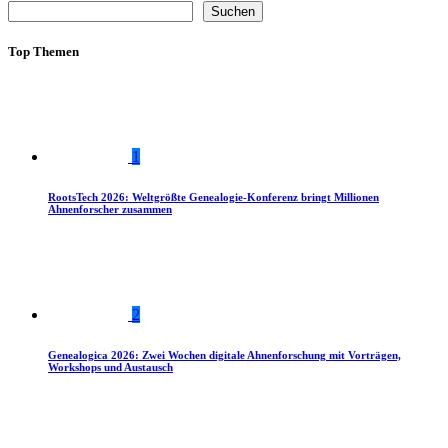
Suchen
Top Themen
1
RootsTech 2026: Weltgrößte Genealogie-Konferenz bringt Millionen
Ahnenforscher zusammen
2
Genealogica 2026: Zwei Wochen digitale Ahnenforschung mit Vorträgen,
Workshops und Austausch