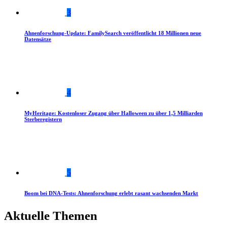
3
Ahnenforschung-Update: FamilySearch veröffentlicht 18 Millionen neue
Datensätze
4
MyHeritage: Kostenloser Zugang über Halloween zu über 1,5 Milliarden
Sterberegistern
5
Boom bei DNA-Tests: Ahnenforschung erlebt rasant wachsenden Markt
Aktuelle Themen