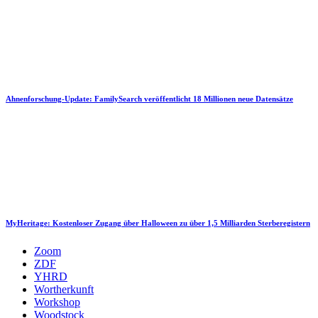
Ahnenforschung-Update: FamilySearch veröffentlicht 18 Millionen neue Datensätze
MyHeritage: Kostenloser Zugang über Halloween zu über 1,5 Milliarden Sterberegistern
Zoom
ZDF
YHRD
Wortherkunft
Workshop
Woodstock