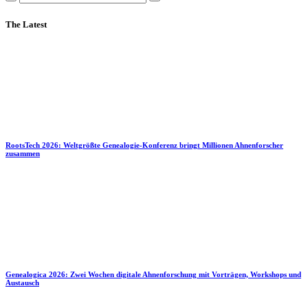
The Latest
RootsTech 2026: Weltgrößte Genealogie-Konferenz bringt Millionen Ahnenforscher
zusammen
Genealogica 2026: Zwei Wochen digitale Ahnenforschung mit Vorträgen, Workshops und
Austausch