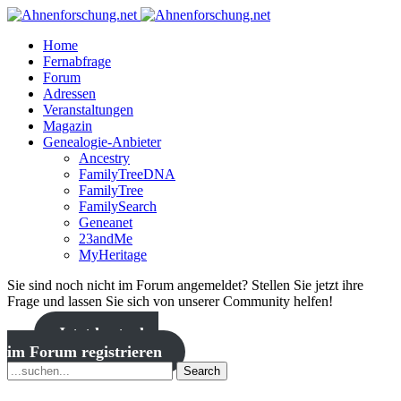
Home
Fernabfrage
Forum
Adressen
Veranstaltungen
Magazin
Genealogie-Anbieter
Ancestry
FamilyTreeDNA
FamilyTree
FamilySearch
Geneanet
23andMe
MyHeritage
Sie sind noch nicht im Forum angemeldet? Stellen Sie jetzt ihre
Frage und lassen Sie sich von unserer Community helfen!
Jetzt kostenlos
im Forum registrieren
Search