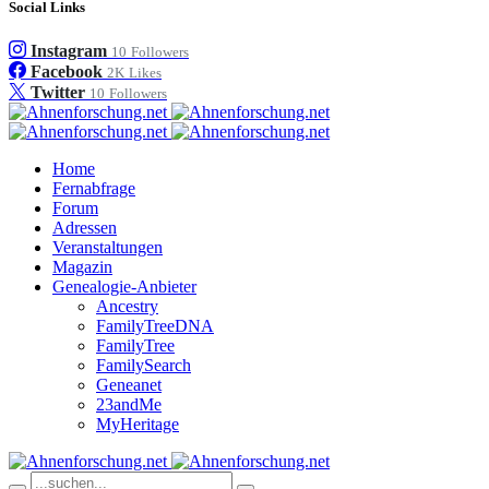
Social Links
Instagram
10
Followers
Facebook
2K
Likes
Twitter
10
Followers
Home
Fernabfrage
Forum
Adressen
Veranstaltungen
Magazin
Genealogie-Anbieter
Ancestry
FamilyTreeDNA
FamilyTree
FamilySearch
Geneanet
23andMe
MyHeritage