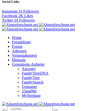
Social Links
Instagram
10
Followers
Facebook
2K
Likes
Twitter
10
Followers
Home
Fernabfrage
Forum
Adressen
Veranstaltungen
Magazin
Genealogie-Anbieter
Ancestry
FamilyTreeDNA
FamilyTree
FamilySearch
Geneanet
23andMe
MyHeritage