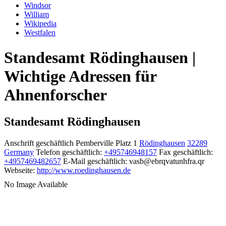
Windsor
William
Wikipedia
Westfalen
Standesamt Rödinghausen |
Wichtige Adressen für
Ahnenforscher
Standesamt Rödinghausen
Anschrift geschäftlich
Pemberville Platz 1
Rödinghausen
32289
Germany
Telefon geschäftlich
:
+495746948157
Fax geschäftlich
:
+4957469482657
E-Mail geschäftlich
:
vasb@ebrqvatunhfra.qr
Webseite
:
http://www.roedinghausen.de
No Image Available