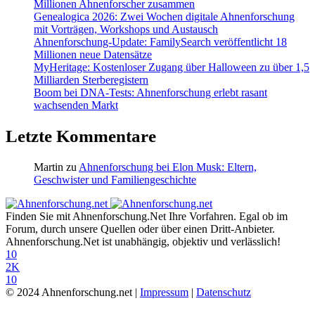
Millionen Ahnenforscher zusammen
Genealogica 2026: Zwei Wochen digitale Ahnenforschung
mit Vorträgen, Workshops und Austausch
Ahnenforschung-Update: FamilySearch veröffentlicht 18
Millionen neue Datensätze
MyHeritage: Kostenloser Zugang über Halloween zu über 1,5
Milliarden Sterberegistern
Boom bei DNA-Tests: Ahnenforschung erlebt rasant
wachsenden Markt
Letzte Kommentare
Martin
zu
Ahnenforschung bei Elon Musk: Eltern,
Geschwister und Familiengeschichte
Finden Sie mit Ahnenforschung.Net Ihre Vorfahren. Egal ob im
Forum, durch unsere Quellen oder über einen Dritt-Anbieter.
Ahnenforschung.Net ist unabhängig, objektiv und verlässlich!
10
2K
10
© 2024 Ahnenforschung.net |
Impressum
|
Datenschutz