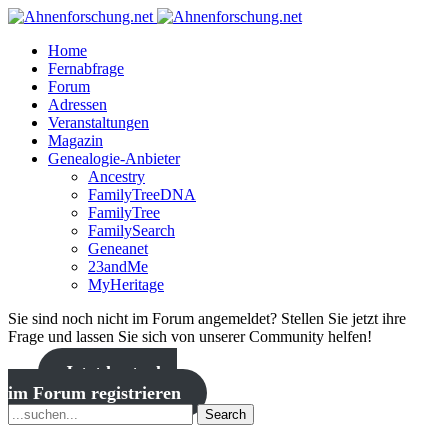
Home
Fernabfrage
Forum
Adressen
Veranstaltungen
Magazin
Genealogie-Anbieter
Ancestry
FamilyTreeDNA
FamilyTree
FamilySearch
Geneanet
23andMe
MyHeritage
Sie sind noch nicht im Forum angemeldet? Stellen Sie jetzt ihre
Frage und lassen Sie sich von unserer Community helfen!
Jetzt kostenlos
im Forum registrieren
Search