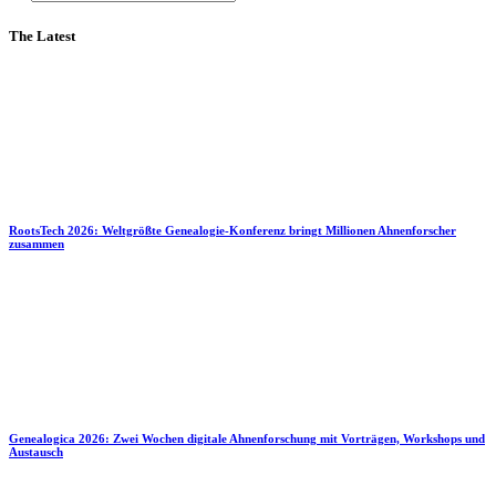
The Latest
RootsTech 2026: Weltgrößte Genealogie-Konferenz bringt Millionen Ahnenforscher
zusammen
Genealogica 2026: Zwei Wochen digitale Ahnenforschung mit Vorträgen, Workshops und
Austausch