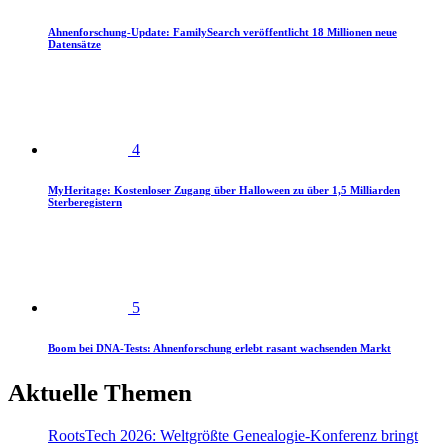
Ahnenforschung-Update: FamilySearch veröffentlicht 18 Millionen neue
Datensätze
4
MyHeritage: Kostenloser Zugang über Halloween zu über 1,5 Milliarden
Sterberegistern
5
Boom bei DNA-Tests: Ahnenforschung erlebt rasant wachsenden Markt
Aktuelle Themen
RootsTech 2026: Weltgrößte Genealogie-Konferenz bringt