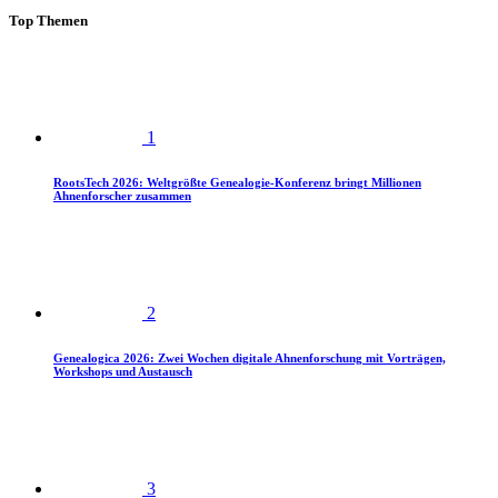
Top Themen
1
RootsTech 2026: Weltgrößte Genealogie-Konferenz bringt Millionen
Ahnenforscher zusammen
2
Genealogica 2026: Zwei Wochen digitale Ahnenforschung mit Vorträgen,
Workshops und Austausch
3