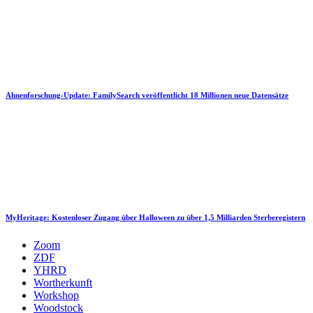
Ahnenforschung-Update: FamilySearch veröffentlicht 18 Millionen neue Datensätze
MyHeritage: Kostenloser Zugang über Halloween zu über 1,5 Milliarden Sterberegistern
Zoom
ZDF
YHRD
Wortherkunft
Workshop
Woodstock