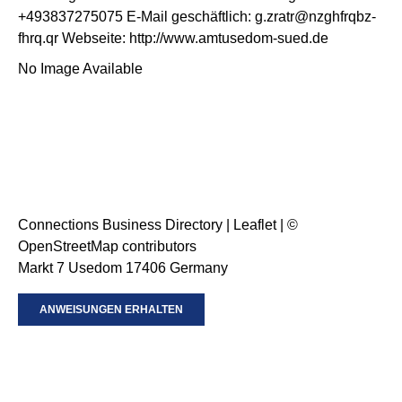
+493837275075
E-Mail geschäftlich
:
g.zratr@nzghfrqbz-
fhrq.qr
Webseite
:
http://www.amtusedom-sued.de
No Image Available
Connections Business Directory
|
Leaflet
| ©
OpenStreetMap
contributors
Markt 7 Usedom 17406 Germany
ANWEISUNGEN ERHALTEN