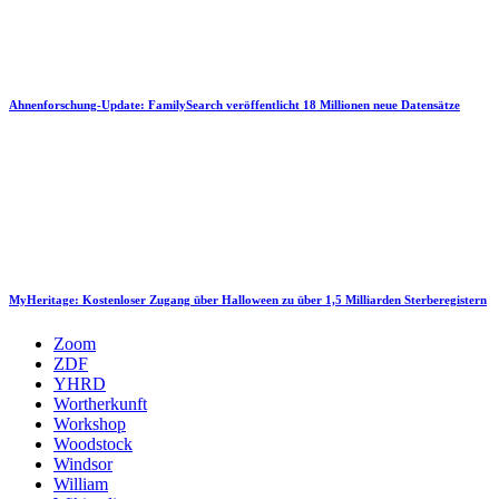
Ahnenforschung-Update: FamilySearch veröffentlicht 18 Millionen neue Datensätze
MyHeritage: Kostenloser Zugang über Halloween zu über 1,5 Milliarden Sterberegistern
Zoom
ZDF
YHRD
Wortherkunft
Workshop
Woodstock
Windsor
William