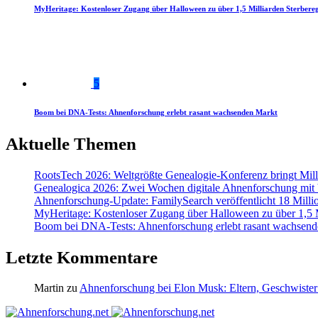
MyHeritage: Kostenloser Zugang über Halloween zu über 1,5 Milliarden Sterbereg
5
Boom bei DNA-Tests: Ahnenforschung erlebt rasant wachsenden Markt
Aktuelle Themen
RootsTech 2026: Weltgrößte Genealogie-Konferenz bringt Mi
Genealogica 2026: Zwei Wochen digitale Ahnenforschung mit
Ahnenforschung-Update: FamilySearch veröffentlicht 18 Milli
MyHeritage: Kostenloser Zugang über Halloween zu über 1,5 Mi
Boom bei DNA-Tests: Ahnenforschung erlebt rasant wachsend
Letzte Kommentare
Martin
zu
Ahnenforschung bei Elon Musk: Eltern, Geschwister