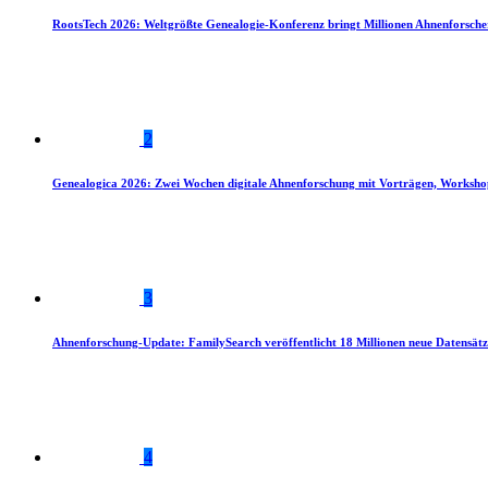
RootsTech 2026: Weltgrößte Genealogie-Konferenz bringt Millionen Ahnenforsch
2
Genealogica 2026: Zwei Wochen digitale Ahnenforschung mit Vorträgen, Worksho
3
Ahnenforschung-Update: FamilySearch veröffentlicht 18 Millionen neue Datensätz
4