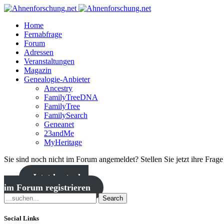
Home
Fernabfrage
Forum
Adressen
Veranstaltungen
Magazin
Genealogie-Anbieter
Ancestry
FamilyTreeDNA
FamilyTree
FamilySearch
Geneanet
23andMe
MyHeritage
Sie sind noch nicht im Forum angemeldet? Stellen Sie jetzt ihre Frag
Jetzt kostenlos
im Forum registrieren
Search
Social Links