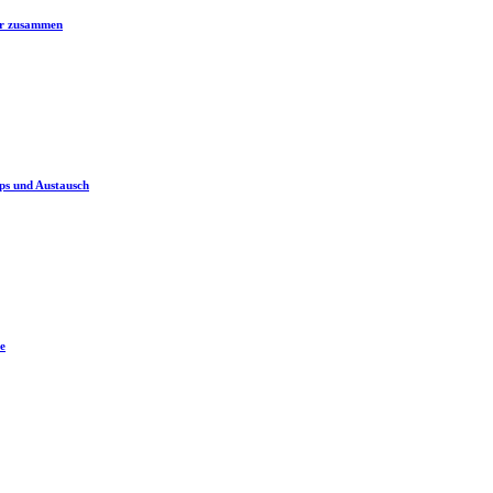
er zusammen
ps und Austausch
e