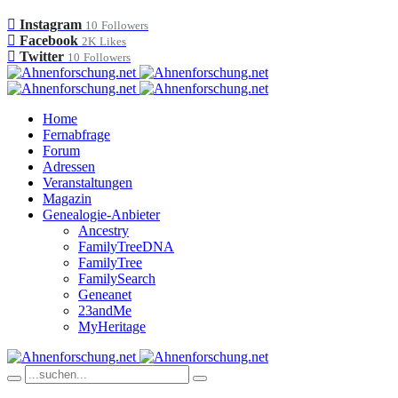
Instagram
10
Followers
Facebook
2K
Likes
Twitter
10
Followers
Home
Fernabfrage
Forum
Adressen
Veranstaltungen
Magazin
Genealogie-Anbieter
Ancestry
FamilyTreeDNA
FamilyTree
FamilySearch
Geneanet
23andMe
MyHeritage