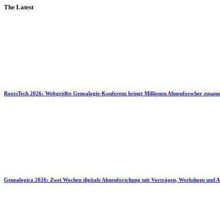
The Latest
RootsTech 2026: Weltgrößte Genealogie-Konferenz bringt Millionen Ahnenforscher zusa
Genealogica 2026: Zwei Wochen digitale Ahnenforschung mit Vorträgen, Workshops und A