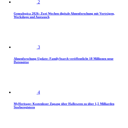
2
Genealogica 2026: Zwei Wochen digitale Ahnenforschung mit Vorträgen,
Workshops und Austausch
3
Ahnenforschung-Update: FamilySearch veröffentlicht 18 Millionen neue
Datensätze
4
MyHeritage: Kostenloser Zugang über Halloween zu über 1,5 Milliarden
Sterberegistern