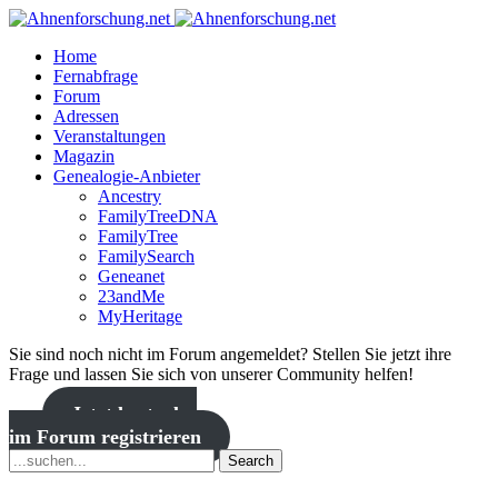
Home
Fernabfrage
Forum
Adressen
Veranstaltungen
Magazin
Genealogie-Anbieter
Ancestry
FamilyTreeDNA
FamilyTree
FamilySearch
Geneanet
23andMe
MyHeritage
Sie sind noch nicht im Forum angemeldet? Stellen Sie jetzt ihre
Frage und lassen Sie sich von unserer Community helfen!
Jetzt kostenlos
im Forum registrieren
Search