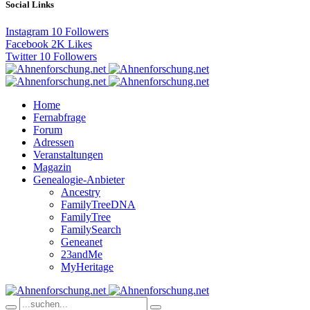
Social Links
Instagram
10
Followers
Facebook
2K
Likes
Twitter
10
Followers
Home
Fernabfrage
Forum
Adressen
Veranstaltungen
Magazin
Genealogie-Anbieter
Ancestry
FamilyTreeDNA
FamilyTree
FamilySearch
Geneanet
23andMe
MyHeritage