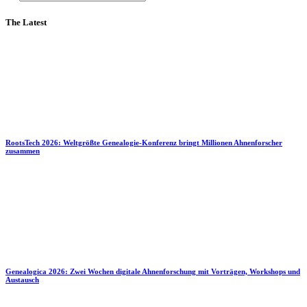
The Latest
RootsTech 2026: Weltgrößte Genealogie-Konferenz bringt Millionen Ahnenforscher
zusammen
Genealogica 2026: Zwei Wochen digitale Ahnenforschung mit Vorträgen, Workshops und
Austausch