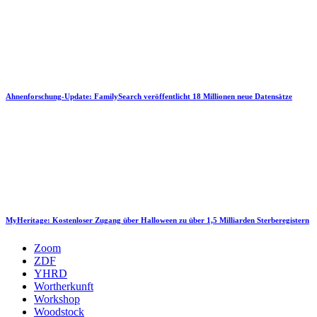
Ahnenforschung-Update: FamilySearch veröffentlicht 18 Millionen neue Datensätze
MyHeritage: Kostenloser Zugang über Halloween zu über 1,5 Milliarden Sterberegistern
Zoom
ZDF
YHRD
Wortherkunft
Workshop
Woodstock