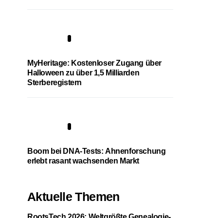
4
MyHeritage: Kostenloser Zugang über
Halloween zu über 1,5 Milliarden
Sterberegistern
5
Boom bei DNA-Tests: Ahnenforschung
erlebt rasant wachsenden Markt
Aktuelle Themen
RootsTech 2026: Weltgrößte Genealogie-