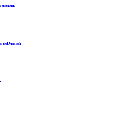
er zusammen
ps und Austausch
e