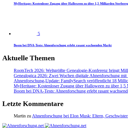
MyHeritage: Kostenloser Zugang über Halloween zu über 1,5 Milliarden Sterbereg
5
Boom bei DNA-Tests: Ahnenforschung erlebt rasant wachsenden Markt
Aktuelle Themen
RootsTech 2026: Weltgrößte Genealogie-Konferenz bringt Mi
Genealogica 2026: Zwei Wochen digitale Ahnenforschung mit
Ahnenforschung-Update: FamilySearch veröffentlicht 18 Milli
MyHeritage: Kostenloser Zugang über Halloween zu über 1,5 Mi
Boom bei DNA-Tests: Ahnenforschung erlebt rasant wachsend
Letzte Kommentare
Martin
zu
Ahnenforschung bei Elon Musk: Eltern, Geschwister