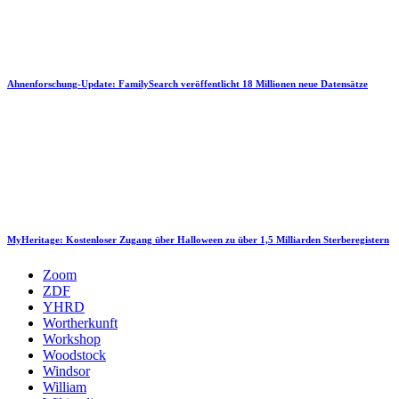
Ahnenforschung-Update: FamilySearch veröffentlicht 18 Millionen neue Datensätze
MyHeritage: Kostenloser Zugang über Halloween zu über 1,5 Milliarden Sterberegistern
Zoom
ZDF
YHRD
Wortherkunft
Workshop
Woodstock
Windsor
William