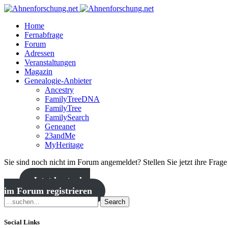
Home
Fernabfrage
Forum
Adressen
Veranstaltungen
Magazin
Genealogie-Anbieter
Ancestry
FamilyTreeDNA
FamilyTree
FamilySearch
Geneanet
23andMe
MyHeritage
Sie sind noch nicht im Forum angemeldet? Stellen Sie jetzt ihre Frag
Jetzt kostenlos
im Forum registrieren
Search
Social Links