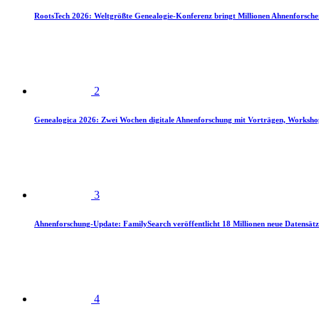
RootsTech 2026: Weltgrößte Genealogie-Konferenz bringt Millionen Ahnenforsch
2
Genealogica 2026: Zwei Wochen digitale Ahnenforschung mit Vorträgen, Worksho
3
Ahnenforschung-Update: FamilySearch veröffentlicht 18 Millionen neue Datensätz
4