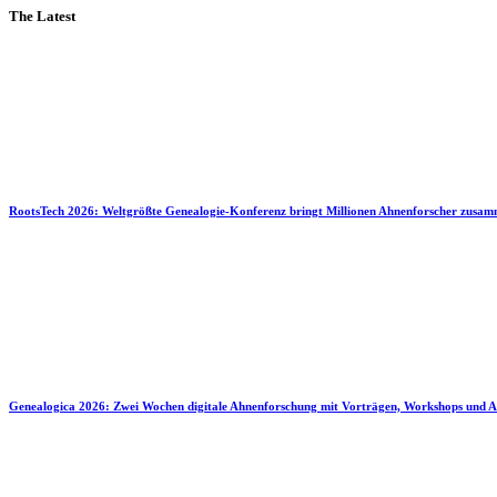
The Latest
RootsTech 2026: Weltgrößte Genealogie-Konferenz bringt Millionen Ahnenforscher zusa
Genealogica 2026: Zwei Wochen digitale Ahnenforschung mit Vorträgen, Workshops und A