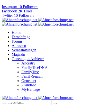
Instagram
10
Followers
Facebook
2K
Likes
Twitter
10
Followers
Home
Fernabfrage
Forum
Adressen
Veranstaltungen
Magazin
Genealogie-Anbieter
Ancestry
FamilyTreeDNA
FamilyTree
FamilySearch
Geneanet
23andMe
MyHeritage