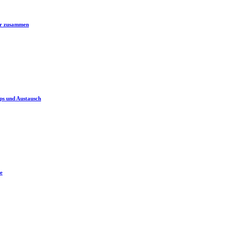
er zusammen
ps und Austausch
e