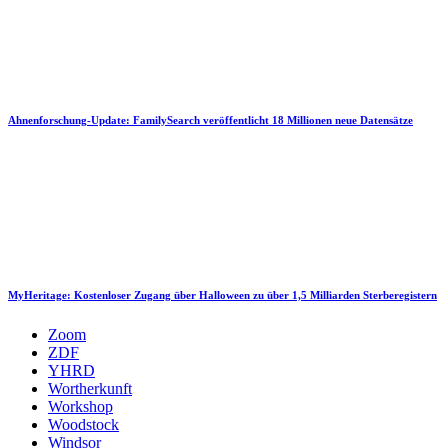
Ahnenforschung-Update: FamilySearch veröffentlicht 18 Millionen neue Datensätze
MyHeritage: Kostenloser Zugang über Halloween zu über 1,5 Milliarden Sterberegistern
Zoom
ZDF
YHRD
Wortherkunft
Workshop
Woodstock
Windsor