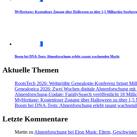
MyHeritage: Kostenloser Zugang über Halloween zu über 1,5 Milliarden Sterbereg
5
Boom bei DNA-Tests: Ahnenforschung erlebt rasant wachsenden Markt
Aktuelle Themen
RootsTech 2026: Weltgrößte Genealogie-Konferenz bringt Mi
Genealogica 2026: Zwei Wochen digitale Ahnenforschung mit
Ahnenforschung-Update: FamilySearch veröffentlicht 18 Milli
MyHeritage: Kostenloser Zugang über Halloween zu über 1,5 Mi
Boom bei DNA-Tests: Ahnenforschung erlebt rasant wachsend
Letzte Kommentare
Martin
zu
Ahnenforschung bei Elon Musk: Eltern, Geschwister