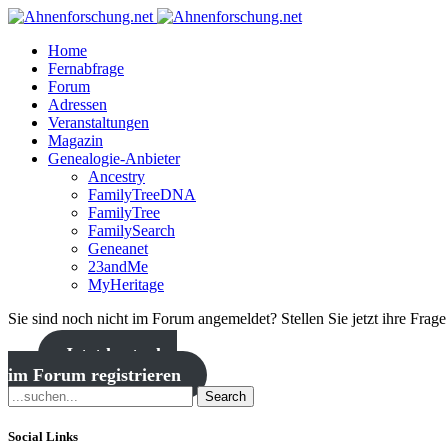
Home
Fernabfrage
Forum
Adressen
Veranstaltungen
Magazin
Genealogie-Anbieter
Ancestry
FamilyTreeDNA
FamilyTree
FamilySearch
Geneanet
23andMe
MyHeritage
Sie sind noch nicht im Forum angemeldet? Stellen Sie jetzt ihre Frag
Jetzt kostenlos
im Forum registrieren
Search
Social Links