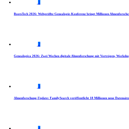
1
RootsTech 2026: Weltgrößte Genealogie-Konferenz bringt Millionen Ahnenforsch
2
Genealogica 2026: Zwei Wochen digitale Ahnenforschung mit Vorträgen, Worksho
3
Ahnenforschung-Update: FamilySearch veröffentlicht 18 Millionen neue Datensätz
4