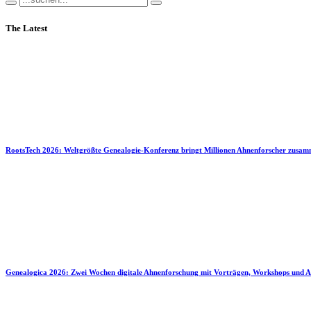
The Latest
RootsTech 2026: Weltgrößte Genealogie-Konferenz bringt Millionen Ahnenforscher zusa
Genealogica 2026: Zwei Wochen digitale Ahnenforschung mit Vorträgen, Workshops und A