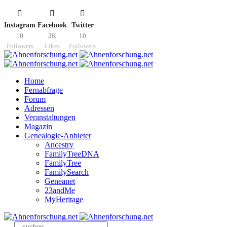
Instagram
Facebook
Twitter
10
2K
10
Followers
Likes
Followers
Home
Fernabfrage
Forum
Adressen
Veranstaltungen
Magazin
Genealogie-Anbieter
Ancestry
FamilyTreeDNA
FamilyTree
FamilySearch
Geneanet
23andMe
MyHeritage