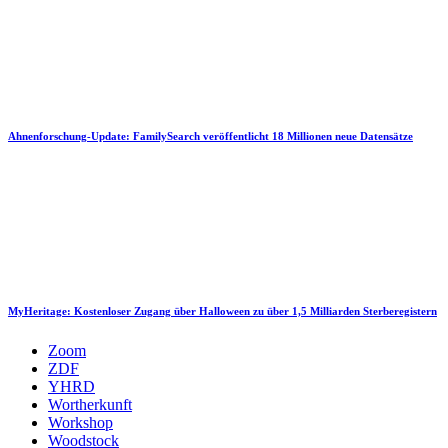
Ahnenforschung-Update: FamilySearch veröffentlicht 18 Millionen neue Datensätze
MyHeritage: Kostenloser Zugang über Halloween zu über 1,5 Milliarden Sterberegistern
Zoom
ZDF
YHRD
Wortherkunft
Workshop
Woodstock