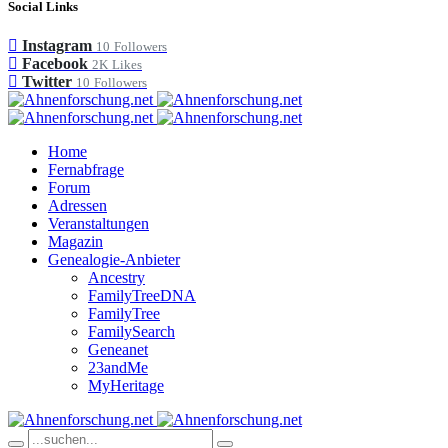
Social Links
Instagram
10
Followers
Facebook
2K
Likes
Twitter
10
Followers
Home
Fernabfrage
Forum
Adressen
Veranstaltungen
Magazin
Genealogie-Anbieter
Ancestry
FamilyTreeDNA
FamilyTree
FamilySearch
Geneanet
23andMe
MyHeritage