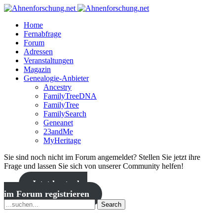
Home
Fernabfrage
Forum
Adressen
Veranstaltungen
Magazin
Genealogie-Anbieter
Ancestry
FamilyTreeDNA
FamilyTree
FamilySearch
Geneanet
23andMe
MyHeritage
Sie sind noch nicht im Forum angemeldet? Stellen Sie jetzt ihre
Frage und lassen Sie sich von unserer Community helfen!
Jetzt kostenlos
im Forum registrieren
Search