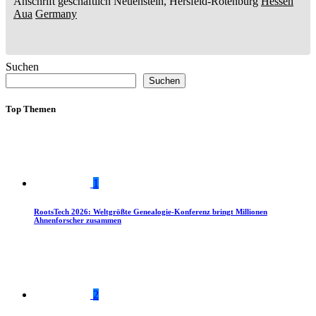
Anschrift geschäftlich
Neuenstein, Hersfeld-Rotenburg
Hessen
Aua
Germany
Suchen
Suchen
Top Themen
1
RootsTech 2026: Weltgrößte Genealogie-Konferenz bringt Millionen
Ahnenforscher zusammen
2