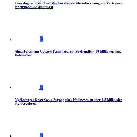
Genealogica 2026: Zwei Wochen digitale Ahnenforschung mit Vorträgen,
Workshops und Austausch
3
Ahnenforschung-Update: FamilySearch veröffentlicht 18 Millionen neue
Datensätze
4
MyHeritage: Kostenloser Zugang über Halloween zu über 1,5 Milliarden
Sterberegistern
5