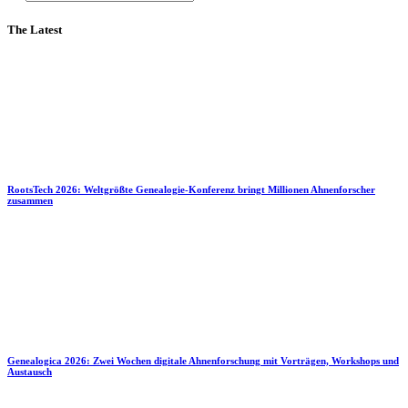
The Latest
RootsTech 2026: Weltgrößte Genealogie-Konferenz bringt Millionen Ahnenforscher
zusammen
Genealogica 2026: Zwei Wochen digitale Ahnenforschung mit Vorträgen, Workshops und
Austausch