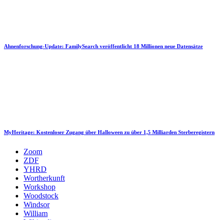
Ahnenforschung-Update: FamilySearch veröffentlicht 18 Millionen neue Datensätze
MyHeritage: Kostenloser Zugang über Halloween zu über 1,5 Milliarden Sterberegistern
Zoom
ZDF
YHRD
Wortherkunft
Workshop
Woodstock
Windsor
William