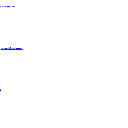
er zusammen
ps und Austausch
e