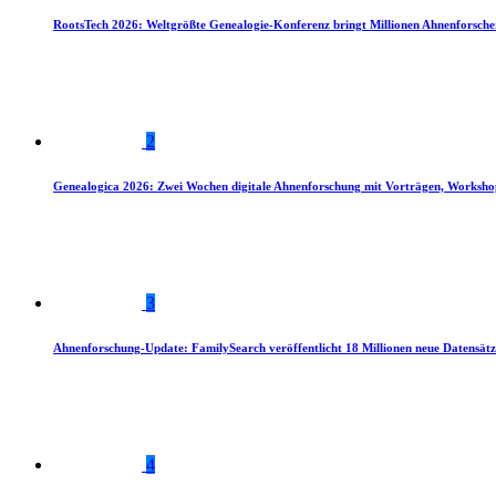
RootsTech 2026: Weltgrößte Genealogie-Konferenz bringt Millionen Ahnenforsch
2
Genealogica 2026: Zwei Wochen digitale Ahnenforschung mit Vorträgen, Worksho
3
Ahnenforschung-Update: FamilySearch veröffentlicht 18 Millionen neue Datensätz
4