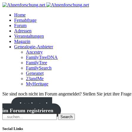
Home
Fernabfrage
Forum
Adressen
Veranstaltungen
Magazin
Genealogie-Anbieter
Ancestry
FamilyTreeDNA
FamilyTree
FamilySearch
Geneanet
23andMe
MyHeritage
Sie sind noch nicht im Forum angemeldet? Stellen Sie jetzt ihre Frag
Jetzt kostenlos
im Forum registrieren
Search
Social Links