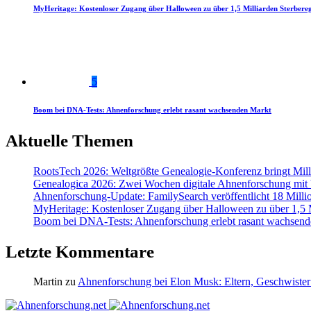
MyHeritage: Kostenloser Zugang über Halloween zu über 1,5 Milliarden Sterbereg
5
Boom bei DNA-Tests: Ahnenforschung erlebt rasant wachsenden Markt
Aktuelle Themen
RootsTech 2026: Weltgrößte Genealogie-Konferenz bringt Mi
Genealogica 2026: Zwei Wochen digitale Ahnenforschung mit
Ahnenforschung-Update: FamilySearch veröffentlicht 18 Milli
MyHeritage: Kostenloser Zugang über Halloween zu über 1,5 Mi
Boom bei DNA-Tests: Ahnenforschung erlebt rasant wachsend
Letzte Kommentare
Martin
zu
Ahnenforschung bei Elon Musk: Eltern, Geschwister