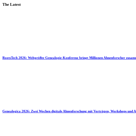
The Latest
RootsTech 2026: Weltgrößte Genealogie-Konferenz bringt Millionen Ahnenforscher zusa
Genealogica 2026: Zwei Wochen digitale Ahnenforschung mit Vorträgen, Workshops und A