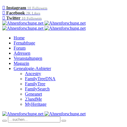
Instagram
10
Followers
Facebook
2K
Likes
Twitter
10
Followers
Home
Fernabfrage
Forum
Adressen
Veranstaltungen
Magazin
Genealogie-Anbieter
Ancestry
FamilyTreeDNA
FamilyTree
FamilySearch
Geneanet
23andMe
MyHeritage