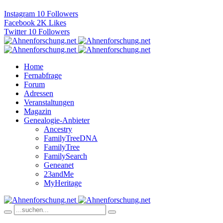
Instagram
10
Followers
Facebook
2K
Likes
Twitter
10
Followers
Home
Fernabfrage
Forum
Adressen
Veranstaltungen
Magazin
Genealogie-Anbieter
Ancestry
FamilyTreeDNA
FamilyTree
FamilySearch
Geneanet
23andMe
MyHeritage