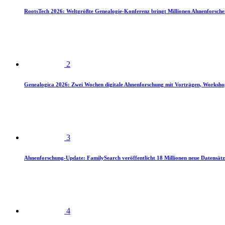
RootsTech 2026: Weltgrößte Genealogie-Konferenz bringt Millionen Ahnenforsch
2
Genealogica 2026: Zwei Wochen digitale Ahnenforschung mit Vorträgen, Worksho
3
Ahnenforschung-Update: FamilySearch veröffentlicht 18 Millionen neue Datensätz
4