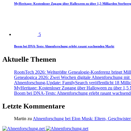
MyHeritage: Kostenloser Zugang über Halloween zu über 1,5 Milliarden Sterbereg
5
Boom bei DNA-Tests: Ahnenforschung erlebt rasant wachsenden Markt
Aktuelle Themen
RootsTech 2026: Weltgrößte Genealogie-Konferenz bringt Mi
Genealogica 2026: Zwei Wochen digitale Ahnenforschung mit
Ahnenforschung-Update: FamilySearch veröffentlicht 18 Milli
MyHeritage: Kostenloser Zugang über Halloween zu über 1,5 Mi
Boom bei DNA-Tests: Ahnenforschung erlebt rasant wachsend
Letzte Kommentare
Martin
zu
Ahnenforschung bei Elon Musk: Eltern, Geschwister