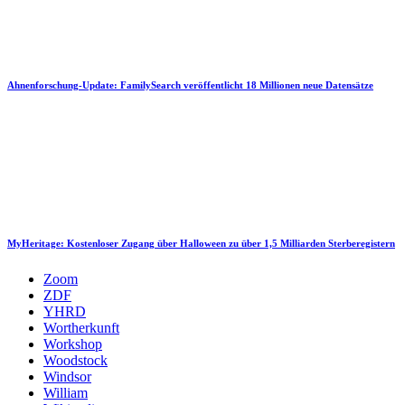
Ahnenforschung-Update: FamilySearch veröffentlicht 18 Millionen neue Datensätze
MyHeritage: Kostenloser Zugang über Halloween zu über 1,5 Milliarden Sterberegistern
Zoom
ZDF
YHRD
Wortherkunft
Workshop
Woodstock
Windsor
William