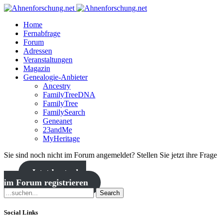
Home
Fernabfrage
Forum
Adressen
Veranstaltungen
Magazin
Genealogie-Anbieter
Ancestry
FamilyTreeDNA
FamilyTree
FamilySearch
Geneanet
23andMe
MyHeritage
Sie sind noch nicht im Forum angemeldet? Stellen Sie jetzt ihre Frag
Jetzt kostenlos
im Forum registrieren
Search
Social Links