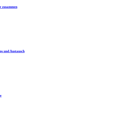
er zusammen
ps und Austausch
e