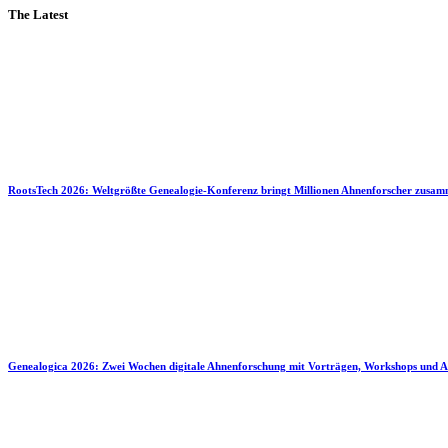
The Latest
RootsTech 2026: Weltgrößte Genealogie-Konferenz bringt Millionen Ahnenforscher zusa
Genealogica 2026: Zwei Wochen digitale Ahnenforschung mit Vorträgen, Workshops und A