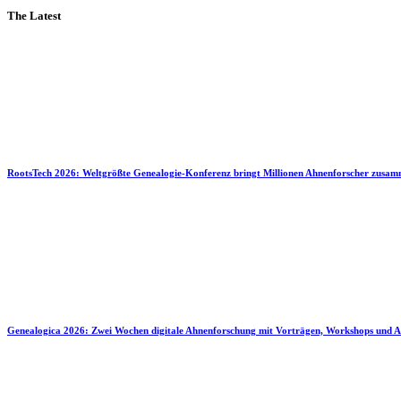
The Latest
RootsTech 2026: Weltgrößte Genealogie-Konferenz bringt Millionen Ahnenforscher zusa
Genealogica 2026: Zwei Wochen digitale Ahnenforschung mit Vorträgen, Workshops und A