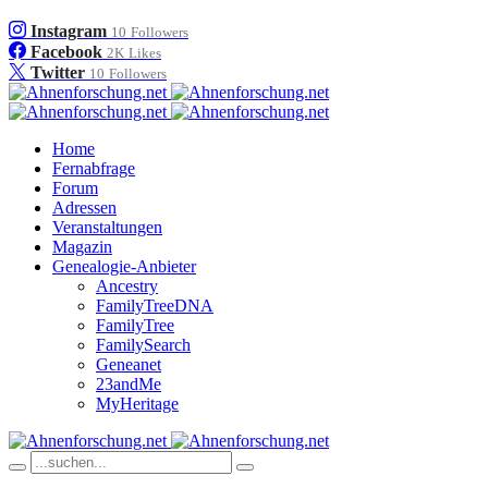
Instagram
10
Followers
Facebook
2K
Likes
Twitter
10
Followers
Home
Fernabfrage
Forum
Adressen
Veranstaltungen
Magazin
Genealogie-Anbieter
Ancestry
FamilyTreeDNA
FamilyTree
FamilySearch
Geneanet
23andMe
MyHeritage