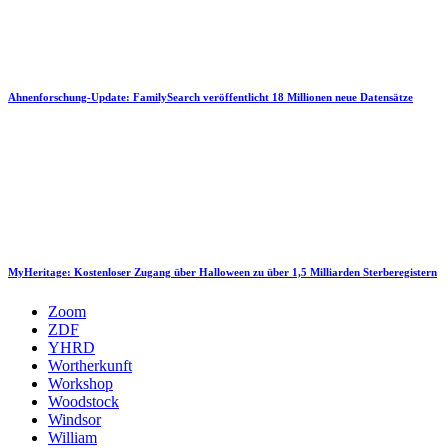
Ahnenforschung-Update: FamilySearch veröffentlicht 18 Millionen neue Datensätze
MyHeritage: Kostenloser Zugang über Halloween zu über 1,5 Milliarden Sterberegistern
Zoom
ZDF
YHRD
Wortherkunft
Workshop
Woodstock
Windsor
William