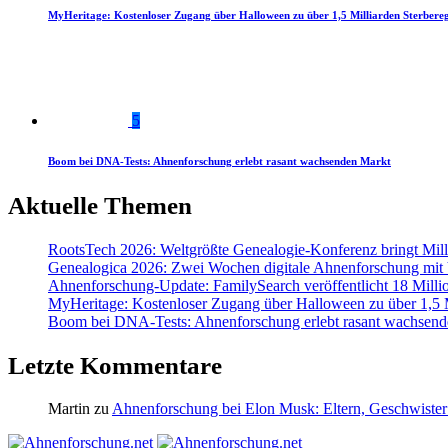
MyHeritage: Kostenloser Zugang über Halloween zu über 1,5 Milliarden Sterbereg
5
Boom bei DNA-Tests: Ahnenforschung erlebt rasant wachsenden Markt
Aktuelle Themen
RootsTech 2026: Weltgrößte Genealogie-Konferenz bringt Mi
Genealogica 2026: Zwei Wochen digitale Ahnenforschung mit
Ahnenforschung-Update: FamilySearch veröffentlicht 18 Milli
MyHeritage: Kostenloser Zugang über Halloween zu über 1,5 Mi
Boom bei DNA-Tests: Ahnenforschung erlebt rasant wachsend
Letzte Kommentare
Martin
zu
Ahnenforschung bei Elon Musk: Eltern, Geschwister