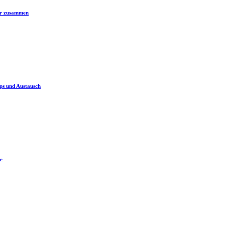
er zusammen
ps und Austausch
e