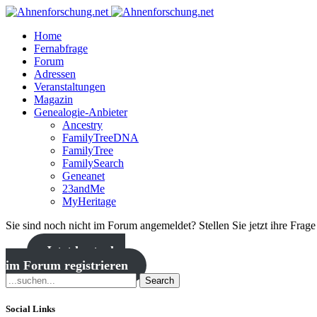
Home
Fernabfrage
Forum
Adressen
Veranstaltungen
Magazin
Genealogie-Anbieter
Ancestry
FamilyTreeDNA
FamilyTree
FamilySearch
Geneanet
23andMe
MyHeritage
Sie sind noch nicht im Forum angemeldet? Stellen Sie jetzt ihre Frag
Jetzt kostenlos
im Forum registrieren
Search
Social Links