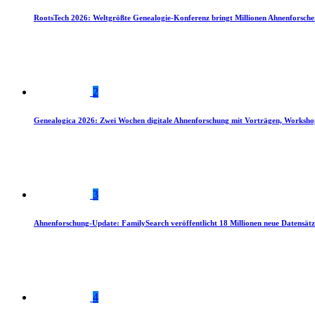
RootsTech 2026: Weltgrößte Genealogie-Konferenz bringt Millionen Ahnenforsch
2
Genealogica 2026: Zwei Wochen digitale Ahnenforschung mit Vorträgen, Worksho
3
Ahnenforschung-Update: FamilySearch veröffentlicht 18 Millionen neue Datensätz
4