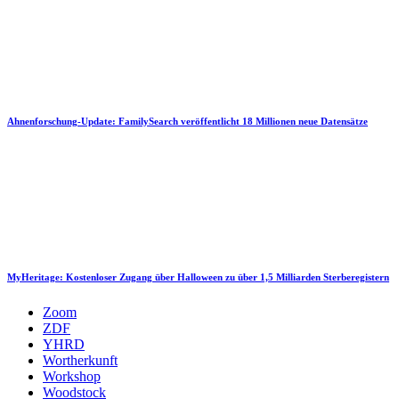
Ahnenforschung-Update: FamilySearch veröffentlicht 18 Millionen neue Datensätze
MyHeritage: Kostenloser Zugang über Halloween zu über 1,5 Milliarden Sterberegistern
Zoom
ZDF
YHRD
Wortherkunft
Workshop
Woodstock