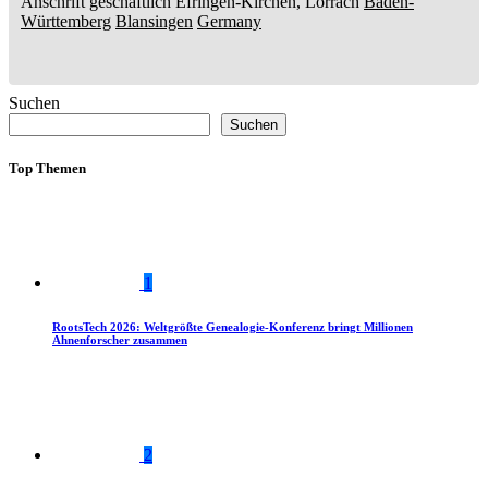
Anschrift geschäftlich
Efringen-Kirchen, Lörrach
Baden-
Württemberg
Blansingen
Germany
Suchen
Suchen
Top Themen
1
RootsTech 2026: Weltgrößte Genealogie-Konferenz bringt Millionen
Ahnenforscher zusammen
2