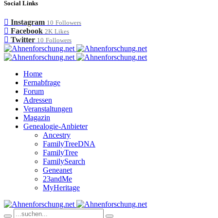
Social Links
Instagram
10
Followers
Facebook
2K
Likes
Twitter
10
Followers
Home
Fernabfrage
Forum
Adressen
Veranstaltungen
Magazin
Genealogie-Anbieter
Ancestry
FamilyTreeDNA
FamilyTree
FamilySearch
Geneanet
23andMe
MyHeritage