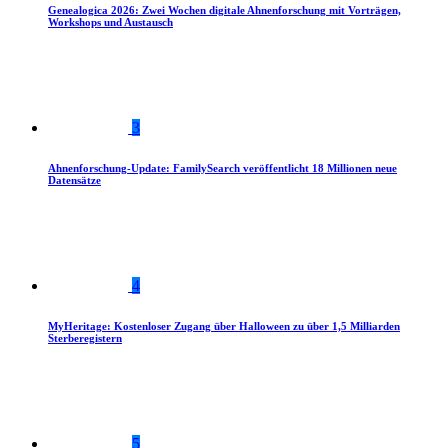
Genealogica 2026: Zwei Wochen digitale Ahnenforschung mit Vorträgen,
Workshops und Austausch
3
Ahnenforschung-Update: FamilySearch veröffentlicht 18 Millionen neue
Datensätze
4
MyHeritage: Kostenloser Zugang über Halloween zu über 1,5 Milliarden
Sterberegistern
5