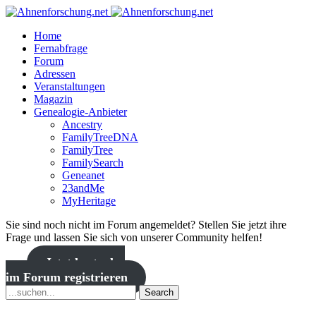
Home
Fernabfrage
Forum
Adressen
Veranstaltungen
Magazin
Genealogie-Anbieter
Ancestry
FamilyTreeDNA
FamilyTree
FamilySearch
Geneanet
23andMe
MyHeritage
Sie sind noch nicht im Forum angemeldet? Stellen Sie jetzt ihre
Frage und lassen Sie sich von unserer Community helfen!
Jetzt kostenlos
im Forum registrieren
Search