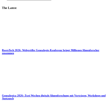
The Latest
RootsTech 2026: Weltgrößte Genealogie-Konferenz bringt Millionen Ahnenforscher
zusammen
Genealogica 2026: Zwei Wochen digitale Ahnenforschung mit Vorträgen, Workshops und
Austausch