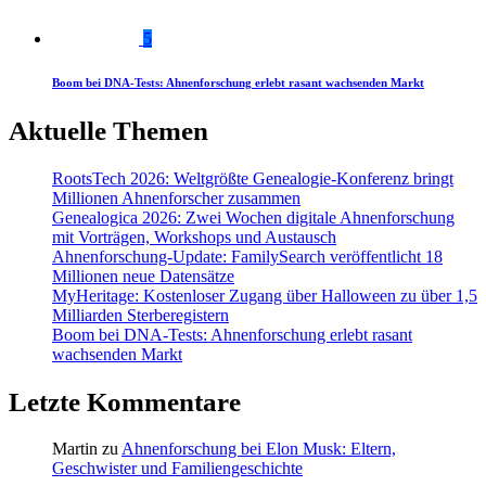
5
Boom bei DNA-Tests: Ahnenforschung erlebt rasant wachsenden Markt
Aktuelle Themen
RootsTech 2026: Weltgrößte Genealogie-Konferenz bringt
Millionen Ahnenforscher zusammen
Genealogica 2026: Zwei Wochen digitale Ahnenforschung
mit Vorträgen, Workshops und Austausch
Ahnenforschung-Update: FamilySearch veröffentlicht 18
Millionen neue Datensätze
MyHeritage: Kostenloser Zugang über Halloween zu über 1,5
Milliarden Sterberegistern
Boom bei DNA-Tests: Ahnenforschung erlebt rasant
wachsenden Markt
Letzte Kommentare
Martin
zu
Ahnenforschung bei Elon Musk: Eltern,
Geschwister und Familiengeschichte