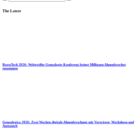
The Latest
RootsTech 2026: Weltgrößte Genealogie-Konferenz bringt Millionen Ahnenforscher
zusammen
Genealogica 2026: Zwei Wochen digitale Ahnenforschung mit Vorträgen, Workshops und
Austausch