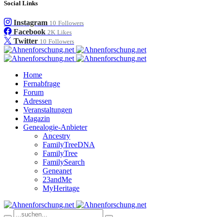
Social Links
Instagram
10
Followers
Facebook
2K
Likes
Twitter
10
Followers
Home
Fernabfrage
Forum
Adressen
Veranstaltungen
Magazin
Genealogie-Anbieter
Ancestry
FamilyTreeDNA
FamilyTree
FamilySearch
Geneanet
23andMe
MyHeritage