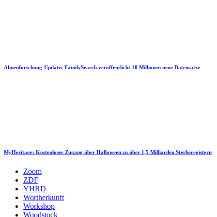
Ahnenforschung-Update: FamilySearch veröffentlicht 18 Millionen neue Datensätze
MyHeritage: Kostenloser Zugang über Halloween zu über 1,5 Milliarden Sterberegistern
Zoom
ZDF
YHRD
Wortherkunft
Workshop
Woodstock