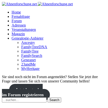
Home
Fernabfrage
Forum
Adressen
Veranstaltungen
Magazin
Genealogie-Anbieter
Ancestry
FamilyTreeDNA
FamilyTree
FamilySearch
Geneanet
23andMe
MyHeritage
Sie sind noch nicht im Forum angemeldet? Stellen Sie jetzt ihre
Frage und lassen Sie sich von unserer Community helfen!
Jetzt kostenlos
im Forum registrieren
Search