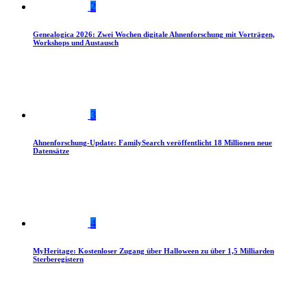
2
Genealogica 2026: Zwei Wochen digitale Ahnenforschung mit Vorträgen,
Workshops und Austausch
3
Ahnenforschung-Update: FamilySearch veröffentlicht 18 Millionen neue
Datensätze
4
MyHeritage: Kostenloser Zugang über Halloween zu über 1,5 Milliarden
Sterberegistern