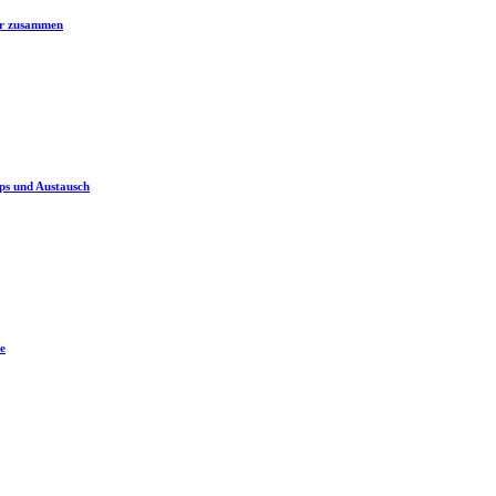
er zusammen
ps und Austausch
e