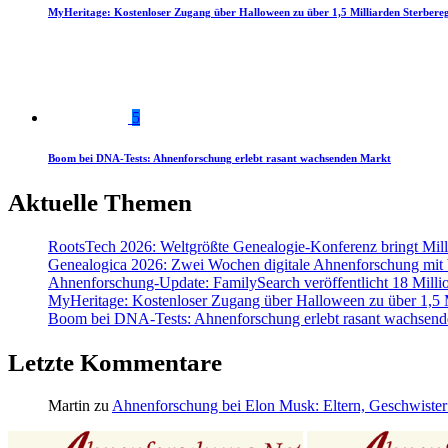
MyHeritage: Kostenloser Zugang über Halloween zu über 1,5 Milliarden Sterbereg
5
Boom bei DNA-Tests: Ahnenforschung erlebt rasant wachsenden Markt
Aktuelle Themen
RootsTech 2026: Weltgrößte Genealogie-Konferenz bringt Mi
Genealogica 2026: Zwei Wochen digitale Ahnenforschung mit
Ahnenforschung-Update: FamilySearch veröffentlicht 18 Milli
MyHeritage: Kostenloser Zugang über Halloween zu über 1,5 Mi
Boom bei DNA-Tests: Ahnenforschung erlebt rasant wachsend
Letzte Kommentare
Martin
zu
Ahnenforschung bei Elon Musk: Eltern, Geschwister