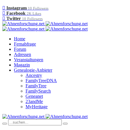
Instagram
10
Followers
Facebook
2K
Likes
Twitter
10
Followers
Home
Fernabfrage
Forum
Adressen
Veranstaltungen
Magazin
Genealogie-Anbieter
Ancestry
FamilyTreeDNA
FamilyTree
FamilySearch
Geneanet
23andMe
MyHeritage