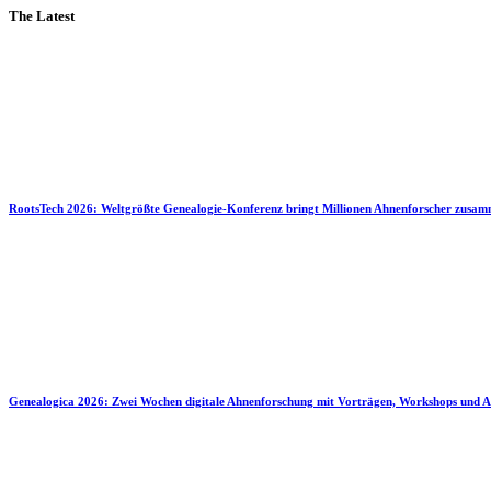
The Latest
RootsTech 2026: Weltgrößte Genealogie-Konferenz bringt Millionen Ahnenforscher zusa
Genealogica 2026: Zwei Wochen digitale Ahnenforschung mit Vorträgen, Workshops und A