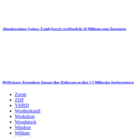
Ahnenforschung-Update: FamilySearch veröffentlicht 18 Millionen neue Datensätze
MyHeritage: Kostenloser Zugang über Halloween zu über 1,5 Milliarden Sterberegistern
Zoom
ZDF
YHRD
Wortherkunft
Workshop
Woodstock
Windsor
William