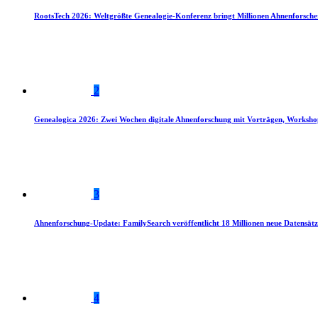
RootsTech 2026: Weltgrößte Genealogie-Konferenz bringt Millionen Ahnenforsch
2
Genealogica 2026: Zwei Wochen digitale Ahnenforschung mit Vorträgen, Worksho
3
Ahnenforschung-Update: FamilySearch veröffentlicht 18 Millionen neue Datensätz
4