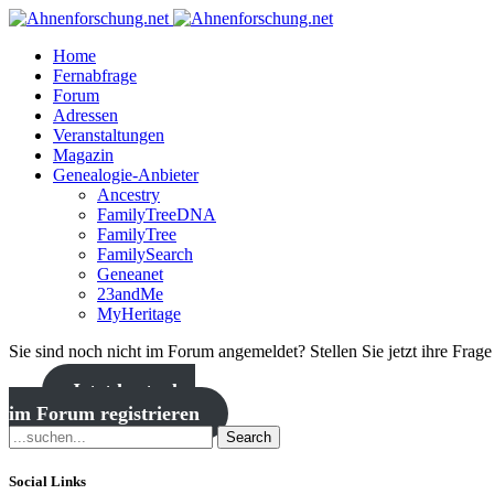
Home
Fernabfrage
Forum
Adressen
Veranstaltungen
Magazin
Genealogie-Anbieter
Ancestry
FamilyTreeDNA
FamilyTree
FamilySearch
Geneanet
23andMe
MyHeritage
Sie sind noch nicht im Forum angemeldet? Stellen Sie jetzt ihre Frag
Jetzt kostenlos
im Forum registrieren
Search
Social Links