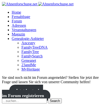
Home
Fernabfrage
Forum
Adressen
Veranstaltungen
Magazin
Genealogie-Anbieter
Ancestry
FamilyTreeDNA
FamilyTree
FamilySearch
Geneanet
23andMe
MyHeritage
Sie sind noch nicht im Forum angemeldet? Stellen Sie jetzt ihre
Frage und lassen Sie sich von unserer Community helfen!
Jetzt kostenlos
im Forum registrieren
Search