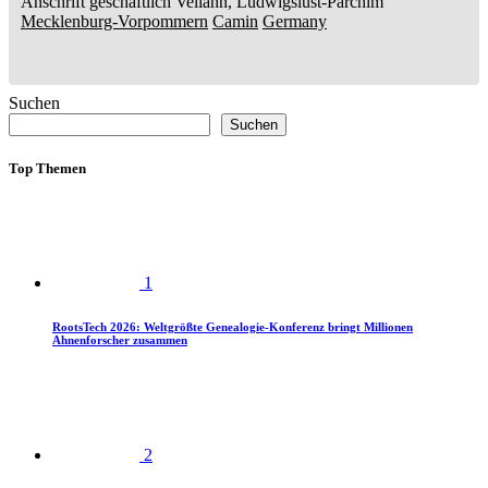
Anschrift geschäftlich
Vellahn, Ludwigslust-Parchim
Mecklenburg-Vorpommern
Camin
Germany
Suchen
Suchen
Top Themen
1
RootsTech 2026: Weltgrößte Genealogie-Konferenz bringt Millionen
Ahnenforscher zusammen
2