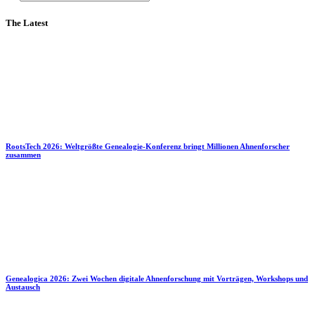
The Latest
RootsTech 2026: Weltgrößte Genealogie-Konferenz bringt Millionen Ahnenforscher
zusammen
Genealogica 2026: Zwei Wochen digitale Ahnenforschung mit Vorträgen, Workshops und
Austausch