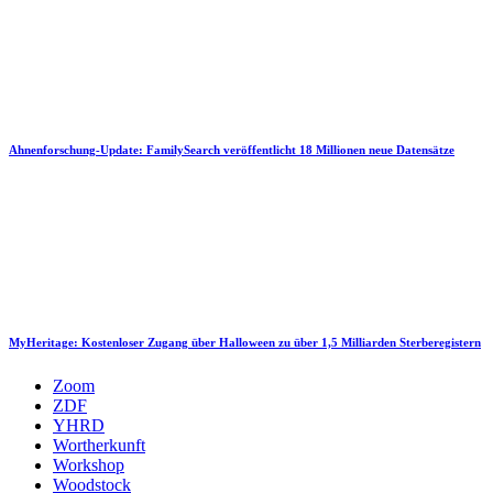
Ahnenforschung-Update: FamilySearch veröffentlicht 18 Millionen neue Datensätze
MyHeritage: Kostenloser Zugang über Halloween zu über 1,5 Milliarden Sterberegistern
Zoom
ZDF
YHRD
Wortherkunft
Workshop
Woodstock