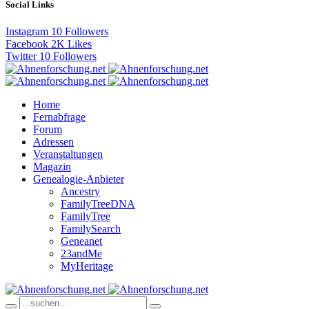
Social Links
Instagram
10
Followers
Facebook
2K
Likes
Twitter
10
Followers
Home
Fernabfrage
Forum
Adressen
Veranstaltungen
Magazin
Genealogie-Anbieter
Ancestry
FamilyTreeDNA
FamilyTree
FamilySearch
Geneanet
23andMe
MyHeritage