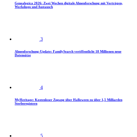
Genealogica 2026: Zwei Wochen digitale Ahnenforschung mit Vorträgen,
Workshops und Austausch
3
Ahnenforschung-Update: FamilySearch veröffentlicht 18 Millionen neue
Datensätze
4
MyHeritage: Kostenloser Zugang über Halloween zu über 1,5 Milliarden
Sterberegistern
5