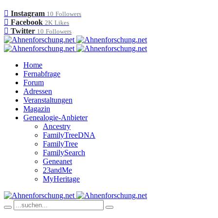
Instagram
10
Followers
Facebook
2K
Likes
Twitter
10
Followers
Home
Fernabfrage
Forum
Adressen
Veranstaltungen
Magazin
Genealogie-Anbieter
Ancestry
FamilyTreeDNA
FamilyTree
FamilySearch
Geneanet
23andMe
MyHeritage