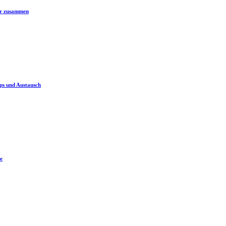
er zusammen
ps und Austausch
e