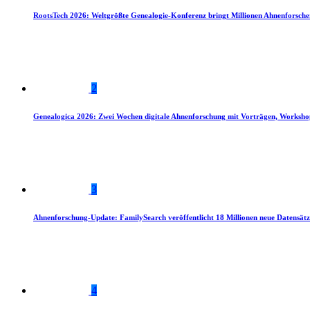
RootsTech 2026: Weltgrößte Genealogie-Konferenz bringt Millionen Ahnenforsch
2
Genealogica 2026: Zwei Wochen digitale Ahnenforschung mit Vorträgen, Worksho
3
Ahnenforschung-Update: FamilySearch veröffentlicht 18 Millionen neue Datensätz
4