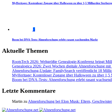
MyHeritage: Kostenloser Zugang über Halloween zu über 1,5 Milliarden Sterbereg
5
Boom bei DNA-Tests: Ahnenforschung erlebt rasant wachsenden Markt
Aktuelle Themen
RootsTech 2026: Weltgrößte Genealogie-Konferenz bringt Mi
Genealogica 2026: Zwei Wochen digitale Ahnenforschung mit
Ahnenforschung-Update: FamilySearch veröffentlicht 18 Milli
MyHeritage: Kostenloser Zugang über Halloween zu über 1,5 Mi
Boom bei DNA-Tests: Ahnenforschung erlebt rasant wachsend
Letzte Kommentare
Martin
zu
Ahnenforschung bei Elon Musk: Eltern, Geschwister