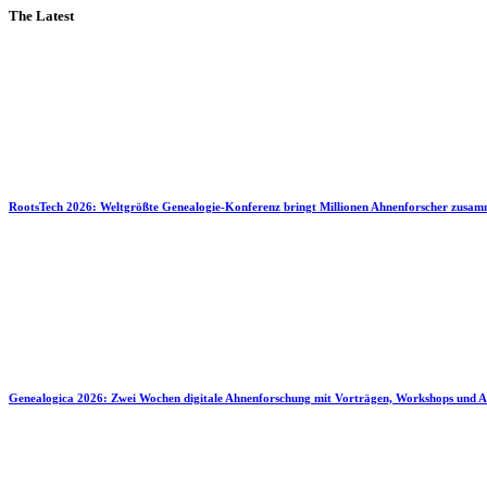
The Latest
RootsTech 2026: Weltgrößte Genealogie-Konferenz bringt Millionen Ahnenforscher zusa
Genealogica 2026: Zwei Wochen digitale Ahnenforschung mit Vorträgen, Workshops und A