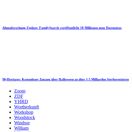
Ahnenforschung-Update: FamilySearch veröffentlicht 18 Millionen neue Datensätze
MyHeritage: Kostenloser Zugang über Halloween zu über 1,5 Milliarden Sterberegistern
Zoom
ZDF
YHRD
Wortherkunft
Workshop
Woodstock
Windsor
William