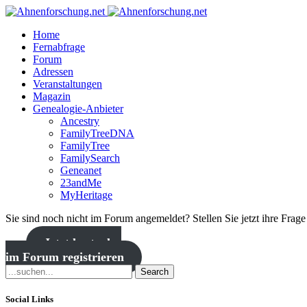
Home
Fernabfrage
Forum
Adressen
Veranstaltungen
Magazin
Genealogie-Anbieter
Ancestry
FamilyTreeDNA
FamilyTree
FamilySearch
Geneanet
23andMe
MyHeritage
Sie sind noch nicht im Forum angemeldet? Stellen Sie jetzt ihre Frag
Jetzt kostenlos
im Forum registrieren
Search
Social Links