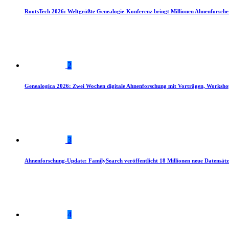
RootsTech 2026: Weltgrößte Genealogie-Konferenz bringt Millionen Ahnenforsch
2
Genealogica 2026: Zwei Wochen digitale Ahnenforschung mit Vorträgen, Worksho
3
Ahnenforschung-Update: FamilySearch veröffentlicht 18 Millionen neue Datensätz
4