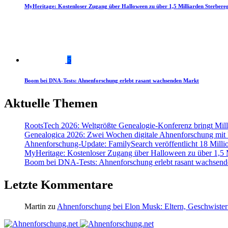
MyHeritage: Kostenloser Zugang über Halloween zu über 1,5 Milliarden Sterbereg
5
Boom bei DNA-Tests: Ahnenforschung erlebt rasant wachsenden Markt
Aktuelle Themen
RootsTech 2026: Weltgrößte Genealogie-Konferenz bringt Mi
Genealogica 2026: Zwei Wochen digitale Ahnenforschung mit
Ahnenforschung-Update: FamilySearch veröffentlicht 18 Milli
MyHeritage: Kostenloser Zugang über Halloween zu über 1,5 Mi
Boom bei DNA-Tests: Ahnenforschung erlebt rasant wachsend
Letzte Kommentare
Martin
zu
Ahnenforschung bei Elon Musk: Eltern, Geschwister