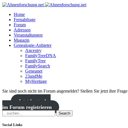
Home
Fernabfrage
Forum
Adressen
Veranstaltungen
Magazin
Genealogie-Anbieter
Ancestry
FamilyTreeDNA
FamilyTree
FamilySearch
Geneanet
23andMe
MyHeritage
Sie sind noch nicht im Forum angemeldet? Stellen Sie jetzt ihre Frag
Jetzt kostenlos
im Forum registrieren
Search
Social Links