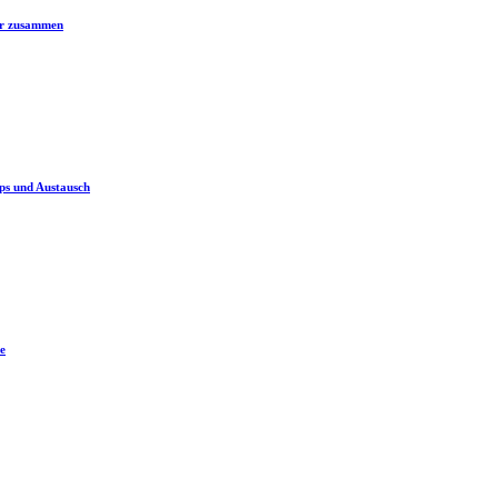
er zusammen
ps und Austausch
e