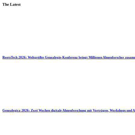
The Latest
RootsTech 2026: Weltgrößte Genealogie-Konferenz bringt Millionen Ahnenforscher zusa
Genealogica 2026: Zwei Wochen digitale Ahnenforschung mit Vorträgen, Workshops und A