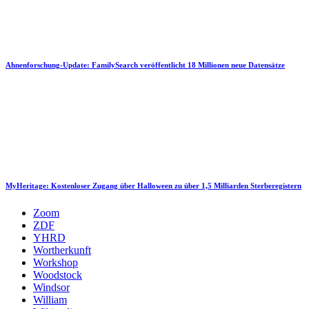
Ahnenforschung-Update: FamilySearch veröffentlicht 18 Millionen neue Datensätze
MyHeritage: Kostenloser Zugang über Halloween zu über 1,5 Milliarden Sterberegistern
Zoom
ZDF
YHRD
Wortherkunft
Workshop
Woodstock
Windsor
William