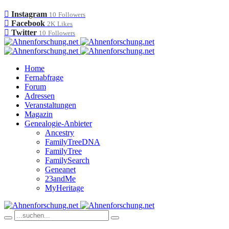
Instagram
10
Followers
Facebook
2K
Likes
Twitter
10
Followers
Home
Fernabfrage
Forum
Adressen
Veranstaltungen
Magazin
Genealogie-Anbieter
Ancestry
FamilyTreeDNA
FamilyTree
FamilySearch
Geneanet
23andMe
MyHeritage