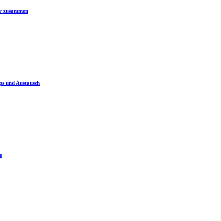
er zusammen
ps und Austausch
e