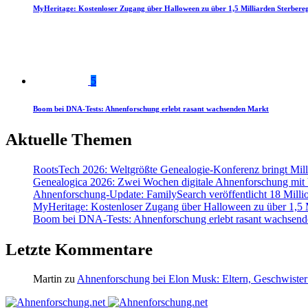
MyHeritage: Kostenloser Zugang über Halloween zu über 1,5 Milliarden Sterbereg
5
Boom bei DNA-Tests: Ahnenforschung erlebt rasant wachsenden Markt
Aktuelle Themen
RootsTech 2026: Weltgrößte Genealogie-Konferenz bringt Mi
Genealogica 2026: Zwei Wochen digitale Ahnenforschung mit
Ahnenforschung-Update: FamilySearch veröffentlicht 18 Milli
MyHeritage: Kostenloser Zugang über Halloween zu über 1,5 Mi
Boom bei DNA-Tests: Ahnenforschung erlebt rasant wachsend
Letzte Kommentare
Martin
zu
Ahnenforschung bei Elon Musk: Eltern, Geschwister