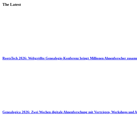
The Latest
RootsTech 2026: Weltgrößte Genealogie-Konferenz bringt Millionen Ahnenforscher zusa
Genealogica 2026: Zwei Wochen digitale Ahnenforschung mit Vorträgen, Workshops und A