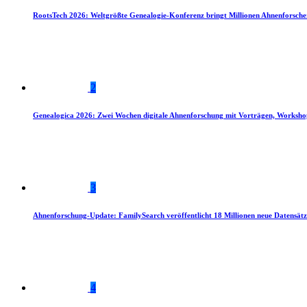
RootsTech 2026: Weltgrößte Genealogie-Konferenz bringt Millionen Ahnenforsch
2
Genealogica 2026: Zwei Wochen digitale Ahnenforschung mit Vorträgen, Worksho
3
Ahnenforschung-Update: FamilySearch veröffentlicht 18 Millionen neue Datensätz
4