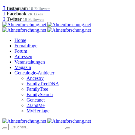
Instagram
10
Followers
Facebook
2K
Likes
Twitter
10
Followers
Home
Fernabfrage
Forum
Adressen
Veranstaltungen
Magazin
Genealogie-Anbieter
Ancestry
FamilyTreeDNA
FamilyTree
FamilySearch
Geneanet
23andMe
MyHeritage