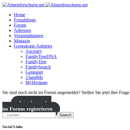
Home
Fernabfrage
Forum
Adressen
Veranstaltungen
Magazin
Genealogie-Anbieter
Ancestry
FamilyTreeDNA
FamilyTree
FamilySearch
Geneanet
23andMe
MyHeritage
Sie sind noch nicht im Forum angemeldet? Stellen Sie jetzt ihre Frag
Jetzt kostenlos
im Forum registrieren
Search
Social Links