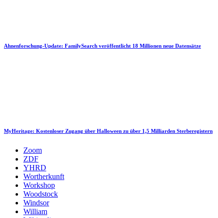
Ahnenforschung-Update: FamilySearch veröffentlicht 18 Millionen neue Datensätze
MyHeritage: Kostenloser Zugang über Halloween zu über 1,5 Milliarden Sterberegistern
Zoom
ZDF
YHRD
Wortherkunft
Workshop
Woodstock
Windsor
William