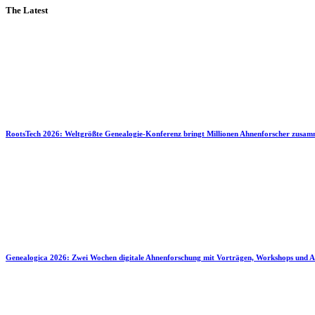
The Latest
RootsTech 2026: Weltgrößte Genealogie-Konferenz bringt Millionen Ahnenforscher zusa
Genealogica 2026: Zwei Wochen digitale Ahnenforschung mit Vorträgen, Workshops und A