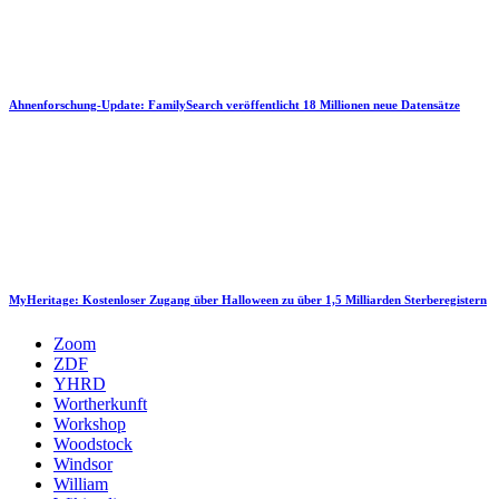
Ahnenforschung-Update: FamilySearch veröffentlicht 18 Millionen neue Datensätze
MyHeritage: Kostenloser Zugang über Halloween zu über 1,5 Milliarden Sterberegistern
Zoom
ZDF
YHRD
Wortherkunft
Workshop
Woodstock
Windsor
William