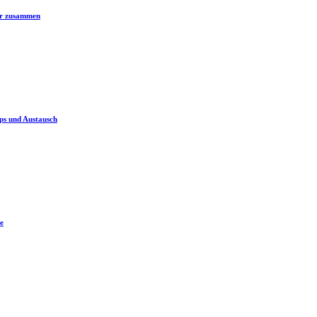
er zusammen
ps und Austausch
e