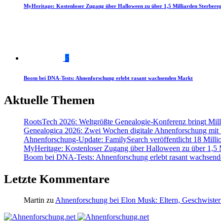
MyHeritage: Kostenloser Zugang über Halloween zu über 1,5 Milliarden Sterbereg
5
Boom bei DNA-Tests: Ahnenforschung erlebt rasant wachsenden Markt
Aktuelle Themen
RootsTech 2026: Weltgrößte Genealogie-Konferenz bringt Mi
Genealogica 2026: Zwei Wochen digitale Ahnenforschung mit
Ahnenforschung-Update: FamilySearch veröffentlicht 18 Milli
MyHeritage: Kostenloser Zugang über Halloween zu über 1,5 Mi
Boom bei DNA-Tests: Ahnenforschung erlebt rasant wachsend
Letzte Kommentare
Martin
zu
Ahnenforschung bei Elon Musk: Eltern, Geschwister