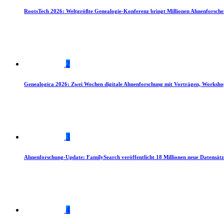
RootsTech 2026: Weltgrößte Genealogie-Konferenz bringt Millionen Ahnenforsch
2
Genealogica 2026: Zwei Wochen digitale Ahnenforschung mit Vorträgen, Worksho
3
Ahnenforschung-Update: FamilySearch veröffentlicht 18 Millionen neue Datensätz
4