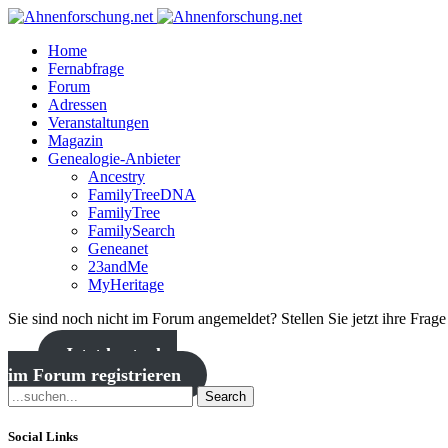
Home
Fernabfrage
Forum
Adressen
Veranstaltungen
Magazin
Genealogie-Anbieter
Ancestry
FamilyTreeDNA
FamilyTree
FamilySearch
Geneanet
23andMe
MyHeritage
Sie sind noch nicht im Forum angemeldet? Stellen Sie jetzt ihre Frag
Jetzt kostenlos
im Forum registrieren
Search
Social Links