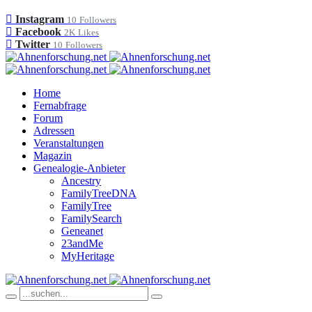
Instagram
10
Followers
Facebook
2K
Likes
Twitter
10
Followers
Home
Fernabfrage
Forum
Adressen
Veranstaltungen
Magazin
Genealogie-Anbieter
Ancestry
FamilyTreeDNA
FamilyTree
FamilySearch
Geneanet
23andMe
MyHeritage