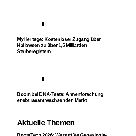
4
MyHeritage: Kostenloser Zugang über
Halloween zu über 1,5 Milliarden
Sterberegistern
5
Boom bei DNA-Tests: Ahnenforschung
erlebt rasant wachsenden Markt
Aktuelle Themen
RootsTech 2026: Weltgrößte Genealogie-