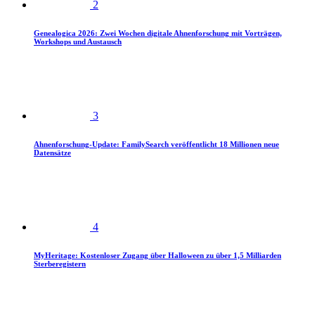
2
Genealogica 2026: Zwei Wochen digitale Ahnenforschung mit Vorträgen,
Workshops und Austausch
3
Ahnenforschung-Update: FamilySearch veröffentlicht 18 Millionen neue
Datensätze
4
MyHeritage: Kostenloser Zugang über Halloween zu über 1,5 Milliarden
Sterberegistern