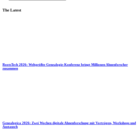
The Latest
RootsTech 2026: Weltgrößte Genealogie-Konferenz bringt Millionen Ahnenforscher
zusammen
Genealogica 2026: Zwei Wochen digitale Ahnenforschung mit Vorträgen, Workshops und
Austausch