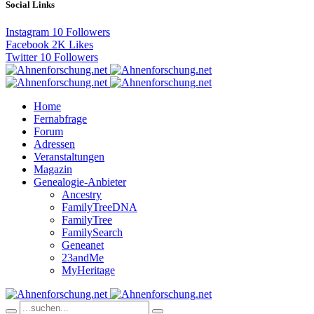
Social Links
Instagram
10
Followers
Facebook
2K
Likes
Twitter
10
Followers
Home
Fernabfrage
Forum
Adressen
Veranstaltungen
Magazin
Genealogie-Anbieter
Ancestry
FamilyTreeDNA
FamilyTree
FamilySearch
Geneanet
23andMe
MyHeritage