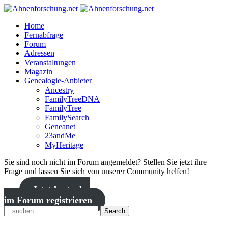
Home
Fernabfrage
Forum
Adressen
Veranstaltungen
Magazin
Genealogie-Anbieter
Ancestry
FamilyTreeDNA
FamilyTree
FamilySearch
Geneanet
23andMe
MyHeritage
Sie sind noch nicht im Forum angemeldet? Stellen Sie jetzt ihre
Frage und lassen Sie sich von unserer Community helfen!
Jetzt kostenlos
im Forum registrieren
Search