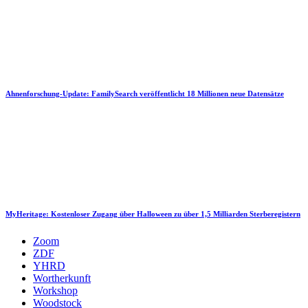
Ahnenforschung-Update: FamilySearch veröffentlicht 18 Millionen neue Datensätze
MyHeritage: Kostenloser Zugang über Halloween zu über 1,5 Milliarden Sterberegistern
Zoom
ZDF
YHRD
Wortherkunft
Workshop
Woodstock