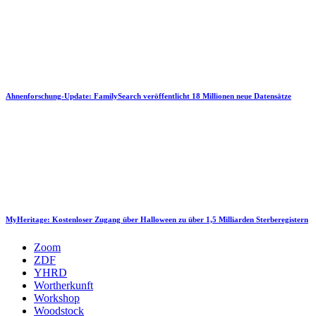
Ahnenforschung-Update: FamilySearch veröffentlicht 18 Millionen neue Datensätze
MyHeritage: Kostenloser Zugang über Halloween zu über 1,5 Milliarden Sterberegistern
Zoom
ZDF
YHRD
Wortherkunft
Workshop
Woodstock