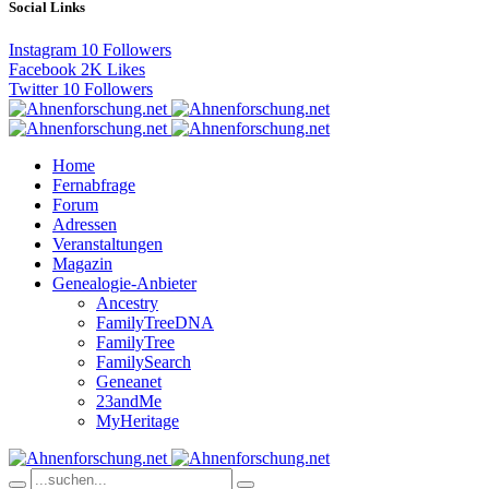
Social Links
Instagram
10
Followers
Facebook
2K
Likes
Twitter
10
Followers
Home
Fernabfrage
Forum
Adressen
Veranstaltungen
Magazin
Genealogie-Anbieter
Ancestry
FamilyTreeDNA
FamilyTree
FamilySearch
Geneanet
23andMe
MyHeritage