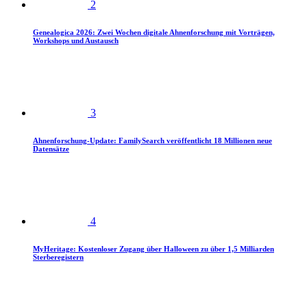
2
Genealogica 2026: Zwei Wochen digitale Ahnenforschung mit Vorträgen,
Workshops und Austausch
3
Ahnenforschung-Update: FamilySearch veröffentlicht 18 Millionen neue
Datensätze
4
MyHeritage: Kostenloser Zugang über Halloween zu über 1,5 Milliarden
Sterberegistern