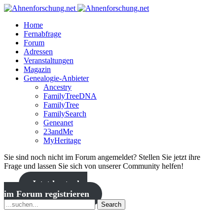
Home
Fernabfrage
Forum
Adressen
Veranstaltungen
Magazin
Genealogie-Anbieter
Ancestry
FamilyTreeDNA
FamilyTree
FamilySearch
Geneanet
23andMe
MyHeritage
Sie sind noch nicht im Forum angemeldet? Stellen Sie jetzt ihre
Frage und lassen Sie sich von unserer Community helfen!
Jetzt kostenlos
im Forum registrieren
Search