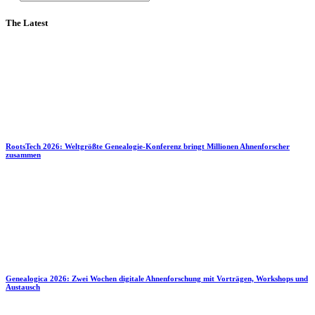
The Latest
RootsTech 2026: Weltgrößte Genealogie-Konferenz bringt Millionen Ahnenforscher
zusammen
Genealogica 2026: Zwei Wochen digitale Ahnenforschung mit Vorträgen, Workshops und
Austausch