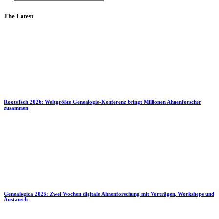
The Latest
RootsTech 2026: Weltgrößte Genealogie-Konferenz bringt Millionen Ahnenforscher
zusammen
Genealogica 2026: Zwei Wochen digitale Ahnenforschung mit Vorträgen, Workshops und
Austausch