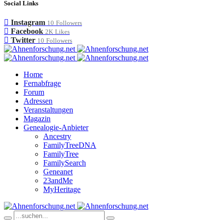
Social Links
Instagram
10
Followers
Facebook
2K
Likes
Twitter
10
Followers
Home
Fernabfrage
Forum
Adressen
Veranstaltungen
Magazin
Genealogie-Anbieter
Ancestry
FamilyTreeDNA
FamilyTree
FamilySearch
Geneanet
23andMe
MyHeritage