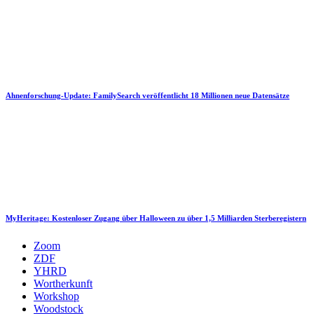
Ahnenforschung-Update: FamilySearch veröffentlicht 18 Millionen neue Datensätze
MyHeritage: Kostenloser Zugang über Halloween zu über 1,5 Milliarden Sterberegistern
Zoom
ZDF
YHRD
Wortherkunft
Workshop
Woodstock