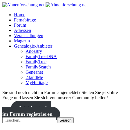
Home
Fernabfrage
Forum
Adressen
Veranstaltungen
Magazin
Genealogie-Anbieter
Ancestry
FamilyTreeDNA
FamilyTree
FamilySearch
Geneanet
23andMe
MyHeritage
Sie sind noch nicht im Forum angemeldet? Stellen Sie jetzt ihre
Frage und lassen Sie sich von unserer Community helfen!
Jetzt kostenlos
im Forum registrieren
Search