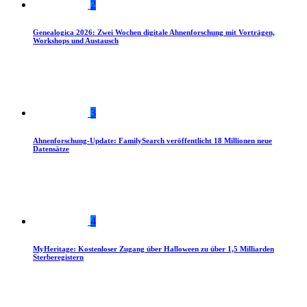
2
Genealogica 2026: Zwei Wochen digitale Ahnenforschung mit Vorträgen,
Workshops und Austausch
3
Ahnenforschung-Update: FamilySearch veröffentlicht 18 Millionen neue
Datensätze
4
MyHeritage: Kostenloser Zugang über Halloween zu über 1,5 Milliarden
Sterberegistern