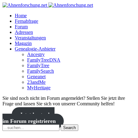
Home
Fernabfrage
Forum
Adressen
Veranstaltungen
Magazin
Genealogie-Anbieter
Ancestry
FamilyTreeDNA
FamilyTree
FamilySearch
Geneanet
23andMe
MyHeritage
Sie sind noch nicht im Forum angemeldet? Stellen Sie jetzt ihre
Frage und lassen Sie sich von unserer Community helfen!
Jetzt kostenlos
im Forum registrieren
Search