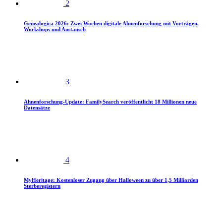
2
Genealogica 2026: Zwei Wochen digitale Ahnenforschung mit Vorträgen,
Workshops und Austausch
3
Ahnenforschung-Update: FamilySearch veröffentlicht 18 Millionen neue
Datensätze
4
MyHeritage: Kostenloser Zugang über Halloween zu über 1,5 Milliarden
Sterberegistern