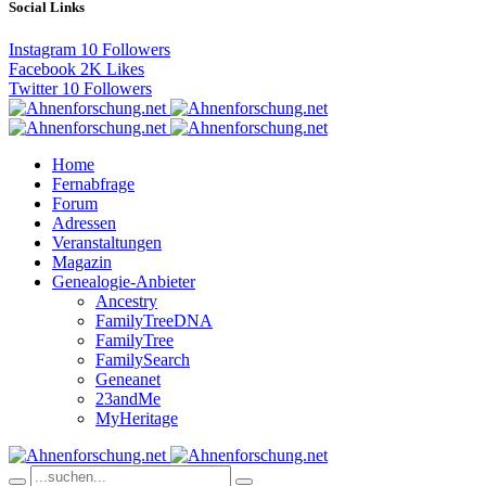
Social Links
Instagram
10
Followers
Facebook
2K
Likes
Twitter
10
Followers
Home
Fernabfrage
Forum
Adressen
Veranstaltungen
Magazin
Genealogie-Anbieter
Ancestry
FamilyTreeDNA
FamilyTree
FamilySearch
Geneanet
23andMe
MyHeritage