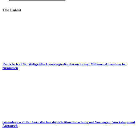
The Latest
RootsTech 2026: Weltgrößte Genealogie-Konferenz bringt Millionen Ahnenforscher
zusammen
Genealogica 2026: Zwei Wochen digitale Ahnenforschung mit Vorträgen, Workshops und
Austausch