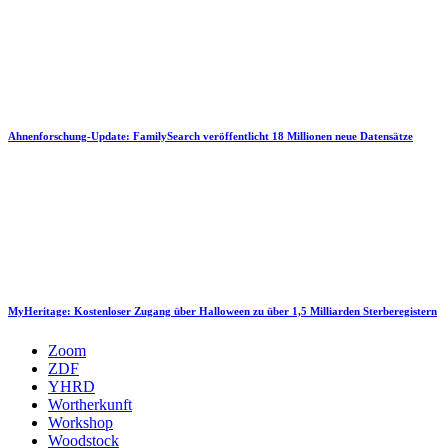
Ahnenforschung-Update: FamilySearch veröffentlicht 18 Millionen neue Datensätze
MyHeritage: Kostenloser Zugang über Halloween zu über 1,5 Milliarden Sterberegistern
Zoom
ZDF
YHRD
Wortherkunft
Workshop
Woodstock