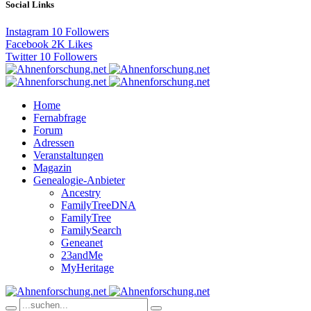
Social Links
Instagram
10
Followers
Facebook
2K
Likes
Twitter
10
Followers
Home
Fernabfrage
Forum
Adressen
Veranstaltungen
Magazin
Genealogie-Anbieter
Ancestry
FamilyTreeDNA
FamilyTree
FamilySearch
Geneanet
23andMe
MyHeritage