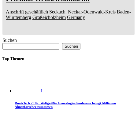
Anschrift geschäftlich
Seckach, Neckar-Odenwald-Kreis
Baden-
Württemberg
Großeicholzheim
Germany
Suchen
Suchen
Top Themen
1
RootsTech 2026: Weltgrößte Genealogie-Konferenz bringt Millionen
Ahnenforscher zusammen