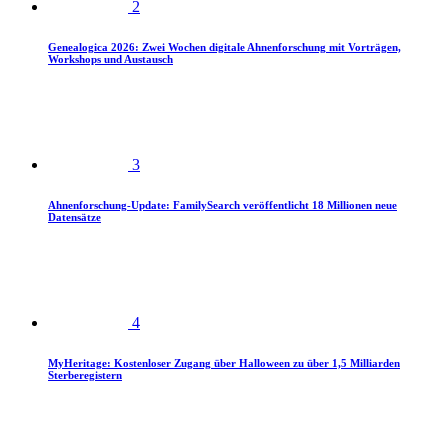
2
Genealogica 2026: Zwei Wochen digitale Ahnenforschung mit Vorträgen,
Workshops und Austausch
3
Ahnenforschung-Update: FamilySearch veröffentlicht 18 Millionen neue
Datensätze
4
MyHeritage: Kostenloser Zugang über Halloween zu über 1,5 Milliarden
Sterberegistern