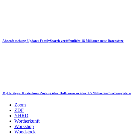
Ahnenforschung-Update: FamilySearch veröffentlicht 18 Millionen neue Datensätze
MyHeritage: Kostenloser Zugang über Halloween zu über 1,5 Milliarden Sterberegistern
Zoom
ZDF
YHRD
Wortherkunft
Workshop
Woodstock