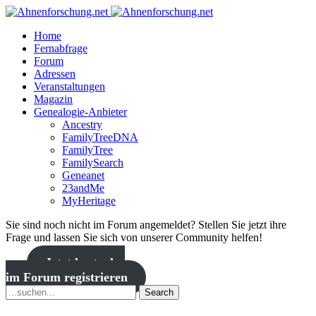
Home
Fernabfrage
Forum
Adressen
Veranstaltungen
Magazin
Genealogie-Anbieter
Ancestry
FamilyTreeDNA
FamilyTree
FamilySearch
Geneanet
23andMe
MyHeritage
Sie sind noch nicht im Forum angemeldet? Stellen Sie jetzt ihre
Frage und lassen Sie sich von unserer Community helfen!
Jetzt kostenlos
im Forum registrieren
Search