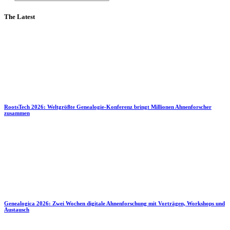
The Latest
RootsTech 2026: Weltgrößte Genealogie-Konferenz bringt Millionen Ahnenforscher
zusammen
Genealogica 2026: Zwei Wochen digitale Ahnenforschung mit Vorträgen, Workshops und
Austausch