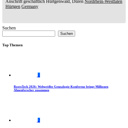
Anschrift geschäftlich
Hürtgenwald, Düren
Nordrhein-Westfalen
Hürtgen
Germany
Suchen
Suchen
Top Themen
1
RootsTech 2026: Weltgrößte Genealogie-Konferenz bringt Millionen
Ahnenforscher zusammen
2