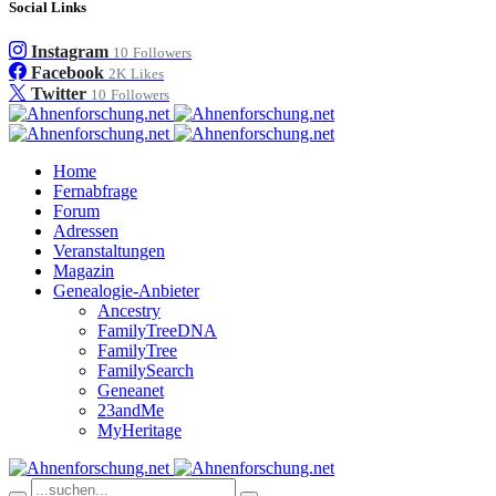
Social Links
Instagram
10
Followers
Facebook
2K
Likes
Twitter
10
Followers
Home
Fernabfrage
Forum
Adressen
Veranstaltungen
Magazin
Genealogie-Anbieter
Ancestry
FamilyTreeDNA
FamilyTree
FamilySearch
Geneanet
23andMe
MyHeritage