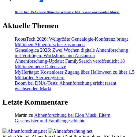
Boom bei DNA-Tests: Ahnenforschung erlebt rasant wachsenden Markt
Aktuelle Themen
RootsTech 2026: Weltgrößte Genealogie-Konferenz bringt
Millionen Ahnenforscher zusammen
Genealogica 2026: Zwei Wochen digitale Ahnenforschung
mit Vorträgen, Workshops und Austausch
Ahnenforschung-Update: FamilySearch veröffentlicht 18
Millionen neue Datensätze
MyHeritage: Kostenloser Zugang über Halloween zu über 1,5
Milliarden Sterberegistern
Boom bei DNA-Tests: Ahnenforschung erlebt rasant
wachsenden Markt
Letzte Kommentare
Martin
zu
Ahnenforschung bei Elon Musk: Eltern,
Geschwister und Familiengeschichte
Finden Sie mit Ahnenforschung.Net Ihre Vorfahren. Egal ob im