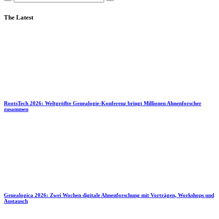
The Latest
RootsTech 2026: Weltgrößte Genealogie-Konferenz bringt Millionen Ahnenforscher
zusammen
Genealogica 2026: Zwei Wochen digitale Ahnenforschung mit Vorträgen, Workshops und
Austausch