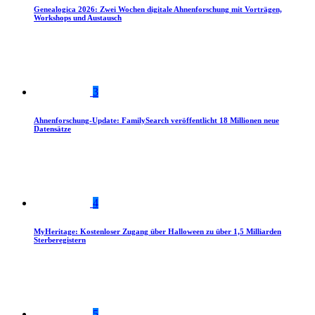
Genealogica 2026: Zwei Wochen digitale Ahnenforschung mit Vorträgen,
Workshops und Austausch
3
Ahnenforschung-Update: FamilySearch veröffentlicht 18 Millionen neue
Datensätze
4
MyHeritage: Kostenloser Zugang über Halloween zu über 1,5 Milliarden
Sterberegistern
5