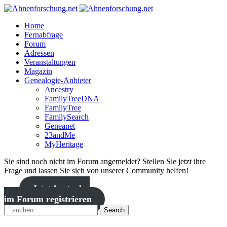
Home
Fernabfrage
Forum
Adressen
Veranstaltungen
Magazin
Genealogie-Anbieter
Ancestry
FamilyTreeDNA
FamilyTree
FamilySearch
Geneanet
23andMe
MyHeritage
Sie sind noch nicht im Forum angemeldet? Stellen Sie jetzt ihre
Frage und lassen Sie sich von unserer Community helfen!
Jetzt kostenlos
im Forum registrieren
Search