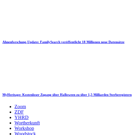
Ahnenforschung-Update: FamilySearch veröffentlicht 18 Millionen neue Datensätze
MyHeritage: Kostenloser Zugang über Halloween zu über 1,5 Milliarden Sterberegistern
Zoom
ZDF
YHRD
Wortherkunft
Workshop
Woodstock