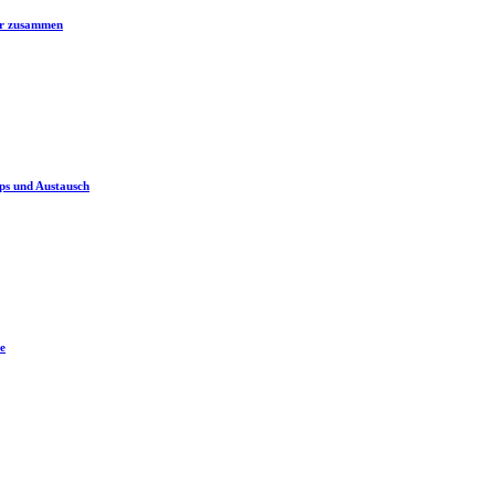
er zusammen
ps und Austausch
e