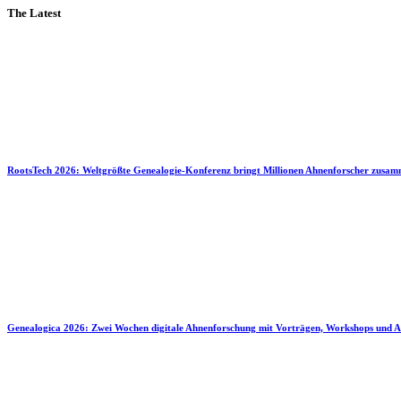
The Latest
RootsTech 2026: Weltgrößte Genealogie-Konferenz bringt Millionen Ahnenforscher zusa
Genealogica 2026: Zwei Wochen digitale Ahnenforschung mit Vorträgen, Workshops und A