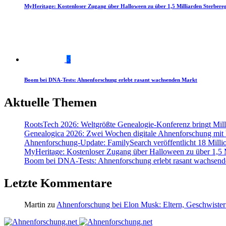
MyHeritage: Kostenloser Zugang über Halloween zu über 1,5 Milliarden Sterbereg
5
Boom bei DNA-Tests: Ahnenforschung erlebt rasant wachsenden Markt
Aktuelle Themen
RootsTech 2026: Weltgrößte Genealogie-Konferenz bringt Mi
Genealogica 2026: Zwei Wochen digitale Ahnenforschung mit
Ahnenforschung-Update: FamilySearch veröffentlicht 18 Milli
MyHeritage: Kostenloser Zugang über Halloween zu über 1,5 Mi
Boom bei DNA-Tests: Ahnenforschung erlebt rasant wachsend
Letzte Kommentare
Martin
zu
Ahnenforschung bei Elon Musk: Eltern, Geschwister