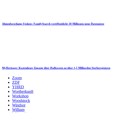
Ahnenforschung-Update: FamilySearch veröffentlicht 18 Millionen neue Datensätze
MyHeritage: Kostenloser Zugang über Halloween zu über 1,5 Milliarden Sterberegistern
Zoom
ZDF
YHRD
Wortherkunft
Workshop
Woodstock
Windsor
William