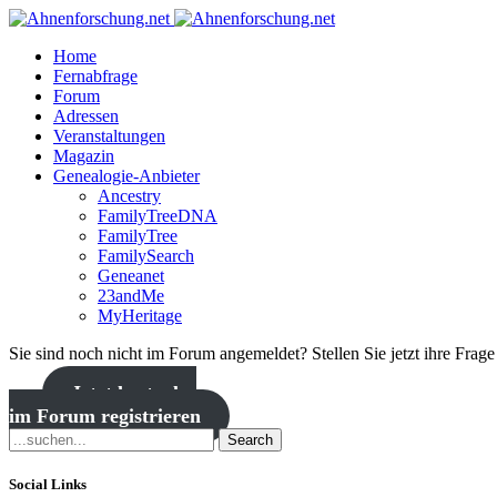
Home
Fernabfrage
Forum
Adressen
Veranstaltungen
Magazin
Genealogie-Anbieter
Ancestry
FamilyTreeDNA
FamilyTree
FamilySearch
Geneanet
23andMe
MyHeritage
Sie sind noch nicht im Forum angemeldet? Stellen Sie jetzt ihre Frag
Jetzt kostenlos
im Forum registrieren
Search
Social Links