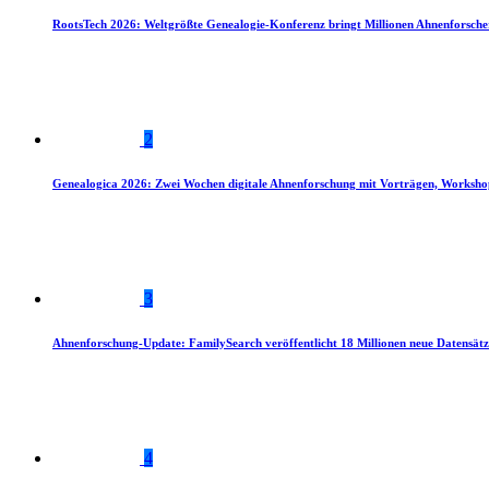
RootsTech 2026: Weltgrößte Genealogie-Konferenz bringt Millionen Ahnenforsch
2
Genealogica 2026: Zwei Wochen digitale Ahnenforschung mit Vorträgen, Worksho
3
Ahnenforschung-Update: FamilySearch veröffentlicht 18 Millionen neue Datensätz
4