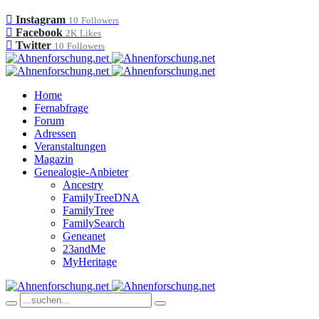
Instagram
10
Followers
Facebook
2K
Likes
Twitter
10
Followers
Home
Fernabfrage
Forum
Adressen
Veranstaltungen
Magazin
Genealogie-Anbieter
Ancestry
FamilyTreeDNA
FamilyTree
FamilySearch
Geneanet
23andMe
MyHeritage