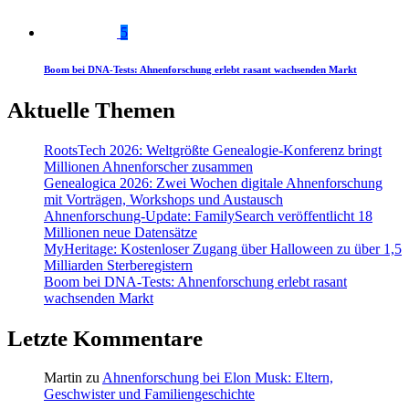
5
Boom bei DNA-Tests: Ahnenforschung erlebt rasant wachsenden Markt
Aktuelle Themen
RootsTech 2026: Weltgrößte Genealogie-Konferenz bringt
Millionen Ahnenforscher zusammen
Genealogica 2026: Zwei Wochen digitale Ahnenforschung
mit Vorträgen, Workshops und Austausch
Ahnenforschung-Update: FamilySearch veröffentlicht 18
Millionen neue Datensätze
MyHeritage: Kostenloser Zugang über Halloween zu über 1,5
Milliarden Sterberegistern
Boom bei DNA-Tests: Ahnenforschung erlebt rasant
wachsenden Markt
Letzte Kommentare
Martin
zu
Ahnenforschung bei Elon Musk: Eltern,
Geschwister und Familiengeschichte