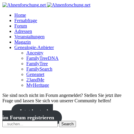
Home
Fernabfrage
Forum
Adressen
Veranstaltungen
Magazin
Genealogie-Anbieter
Ancestry
FamilyTreeDNA
FamilyTree
FamilySearch
Geneanet
23andMe
MyHeritage
Sie sind noch nicht im Forum angemeldet? Stellen Sie jetzt ihre
Frage und lassen Sie sich von unserer Community helfen!
Jetzt kostenlos
im Forum registrieren
Search