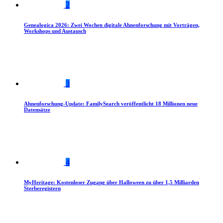
2
Genealogica 2026: Zwei Wochen digitale Ahnenforschung mit Vorträgen,
Workshops und Austausch
3
Ahnenforschung-Update: FamilySearch veröffentlicht 18 Millionen neue
Datensätze
4
MyHeritage: Kostenloser Zugang über Halloween zu über 1,5 Milliarden
Sterberegistern