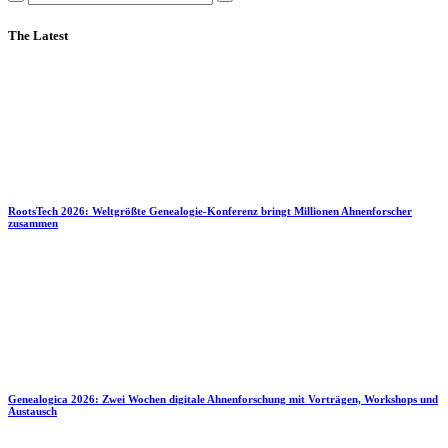
The Latest
RootsTech 2026: Weltgrößte Genealogie-Konferenz bringt Millionen Ahnenforscher
zusammen
Genealogica 2026: Zwei Wochen digitale Ahnenforschung mit Vorträgen, Workshops und
Austausch