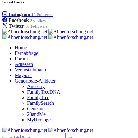
Social Links
Instagram
10
Followers
Facebook
2K
Likes
Twitter
10
Followers
Home
Fernabfrage
Forum
Adressen
Veranstaltungen
Magazin
Genealogie-Anbieter
Ancestry
FamilyTreeDNA
FamilyTree
FamilySearch
Geneanet
23andMe
MyHeritage