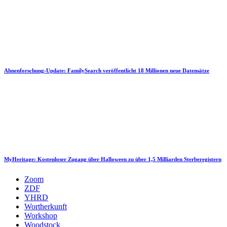
Ahnenforschung-Update: FamilySearch veröffentlicht 18 Millionen neue Datensätze
MyHeritage: Kostenloser Zugang über Halloween zu über 1,5 Milliarden Sterberegistern
Zoom
ZDF
YHRD
Wortherkunft
Workshop
Woodstock