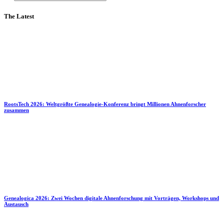
The Latest
RootsTech 2026: Weltgrößte Genealogie-Konferenz bringt Millionen Ahnenforscher
zusammen
Genealogica 2026: Zwei Wochen digitale Ahnenforschung mit Vorträgen, Workshops und
Austausch