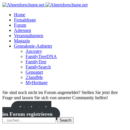
Home
Fernabfrage
Forum
Adressen
Veranstaltungen
Magazin
Genealogie-Anbieter
Ancestry
FamilyTreeDNA
FamilyTree
FamilySearch
Geneanet
23andMe
MyHeritage
Sie sind noch nicht im Forum angemeldet? Stellen Sie jetzt ihre
Frage und lassen Sie sich von unserer Community helfen!
Jetzt kostenlos
im Forum registrieren
Search