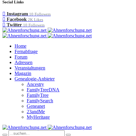
Social Links
Instagram
10
Followers
Facebook
2K
Likes
Twitter
10
Followers
Home
Fernabfrage
Forum
Adressen
Veranstaltungen
Magazin
Genealogie-Anbieter
Ancestry
FamilyTreeDNA
FamilyTree
FamilySearch
Geneanet
23andMe
MyHeritage