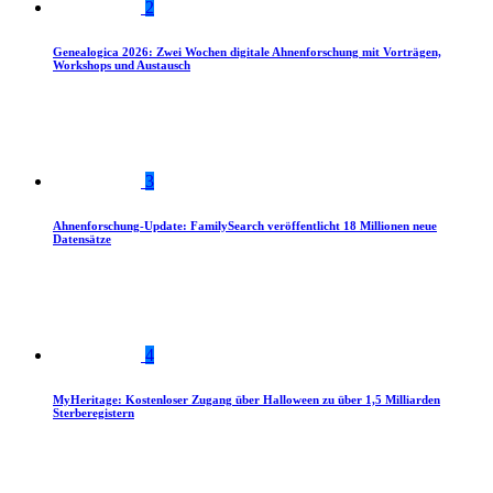
2
Genealogica 2026: Zwei Wochen digitale Ahnenforschung mit Vorträgen,
Workshops und Austausch
3
Ahnenforschung-Update: FamilySearch veröffentlicht 18 Millionen neue
Datensätze
4
MyHeritage: Kostenloser Zugang über Halloween zu über 1,5 Milliarden
Sterberegistern