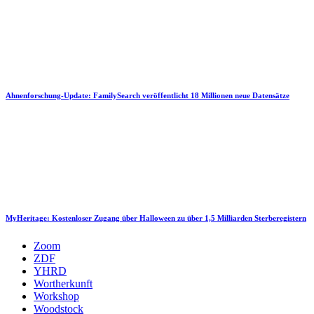
Ahnenforschung-Update: FamilySearch veröffentlicht 18 Millionen neue Datensätze
MyHeritage: Kostenloser Zugang über Halloween zu über 1,5 Milliarden Sterberegistern
Zoom
ZDF
YHRD
Wortherkunft
Workshop
Woodstock