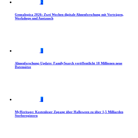
2
Genealogica 2026: Zwei Wochen digitale Ahnenforschung mit Vorträgen,
Workshops und Austausch
3
Ahnenforschung-Update: FamilySearch veröffentlicht 18 Millionen neue
Datensätze
4
MyHeritage: Kostenloser Zugang über Halloween zu über 1,5 Milliarden
Sterberegistern