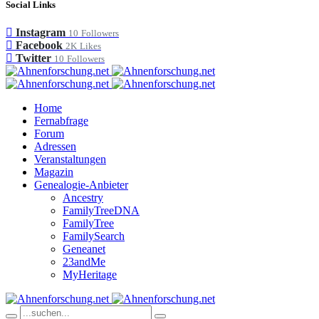
Social Links
Instagram
10
Followers
Facebook
2K
Likes
Twitter
10
Followers
Home
Fernabfrage
Forum
Adressen
Veranstaltungen
Magazin
Genealogie-Anbieter
Ancestry
FamilyTreeDNA
FamilyTree
FamilySearch
Geneanet
23andMe
MyHeritage