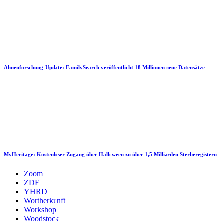
Ahnenforschung-Update: FamilySearch veröffentlicht 18 Millionen neue Datensätze
MyHeritage: Kostenloser Zugang über Halloween zu über 1,5 Milliarden Sterberegistern
Zoom
ZDF
YHRD
Wortherkunft
Workshop
Woodstock