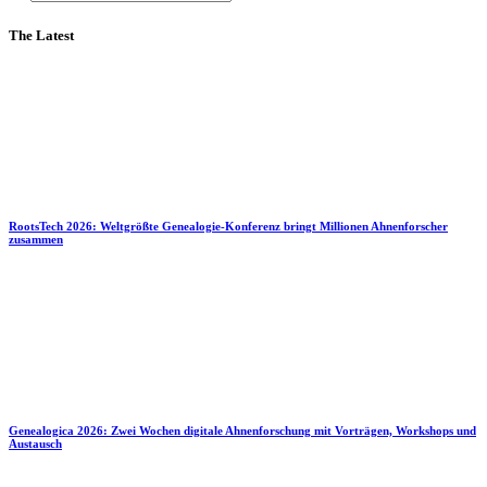
The Latest
RootsTech 2026: Weltgrößte Genealogie-Konferenz bringt Millionen Ahnenforscher
zusammen
Genealogica 2026: Zwei Wochen digitale Ahnenforschung mit Vorträgen, Workshops und
Austausch