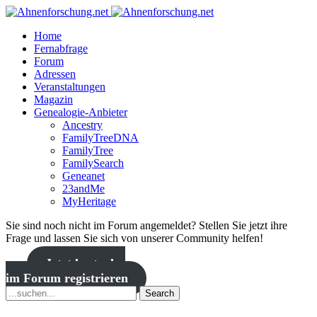
Home
Fernabfrage
Forum
Adressen
Veranstaltungen
Magazin
Genealogie-Anbieter
Ancestry
FamilyTreeDNA
FamilyTree
FamilySearch
Geneanet
23andMe
MyHeritage
Sie sind noch nicht im Forum angemeldet? Stellen Sie jetzt ihre
Frage und lassen Sie sich von unserer Community helfen!
Jetzt kostenlos
im Forum registrieren
Search