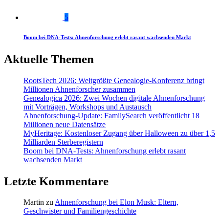
5
Boom bei DNA-Tests: Ahnenforschung erlebt rasant wachsenden Markt
Aktuelle Themen
RootsTech 2026: Weltgrößte Genealogie-Konferenz bringt
Millionen Ahnenforscher zusammen
Genealogica 2026: Zwei Wochen digitale Ahnenforschung
mit Vorträgen, Workshops und Austausch
Ahnenforschung-Update: FamilySearch veröffentlicht 18
Millionen neue Datensätze
MyHeritage: Kostenloser Zugang über Halloween zu über 1,5
Milliarden Sterberegistern
Boom bei DNA-Tests: Ahnenforschung erlebt rasant
wachsenden Markt
Letzte Kommentare
Martin
zu
Ahnenforschung bei Elon Musk: Eltern,
Geschwister und Familiengeschichte