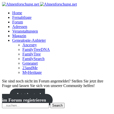
Home
Fernabfrage
Forum
Adressen
Veranstaltungen
Magazin
Genealogie-Anbieter
Ancestry
FamilyTreeDNA
FamilyTree
FamilySearch
Geneanet
23andMe
MyHeritage
Sie sind noch nicht im Forum angemeldet? Stellen Sie jetzt ihre
Frage und lassen Sie sich von unserer Community helfen!
Jetzt kostenlos
im Forum registrieren
Search