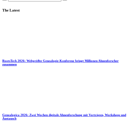
The Latest
RootsTech 2026: Weltgrößte Genealogie-Konferenz bringt Millionen Ahnenforscher
zusammen
Genealogica 2026: Zwei Wochen digitale Ahnenforschung mit Vorträgen, Workshops und
Austausch