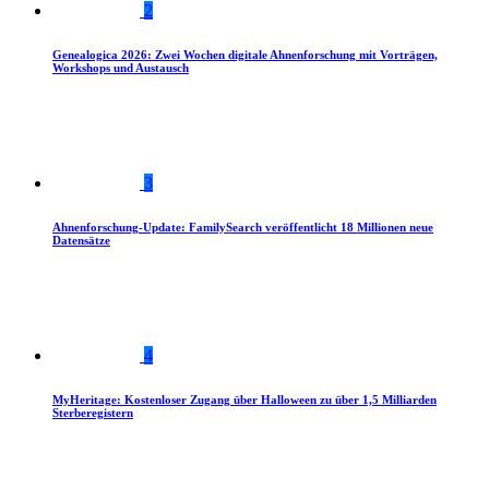
2
Genealogica 2026: Zwei Wochen digitale Ahnenforschung mit Vorträgen,
Workshops und Austausch
3
Ahnenforschung-Update: FamilySearch veröffentlicht 18 Millionen neue
Datensätze
4
MyHeritage: Kostenloser Zugang über Halloween zu über 1,5 Milliarden
Sterberegistern