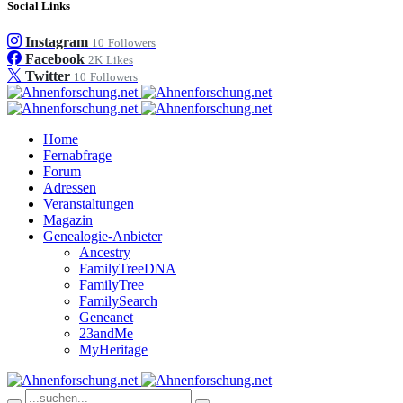
Social Links
Instagram
10
Followers
Facebook
2K
Likes
Twitter
10
Followers
Home
Fernabfrage
Forum
Adressen
Veranstaltungen
Magazin
Genealogie-Anbieter
Ancestry
FamilyTreeDNA
FamilyTree
FamilySearch
Geneanet
23andMe
MyHeritage