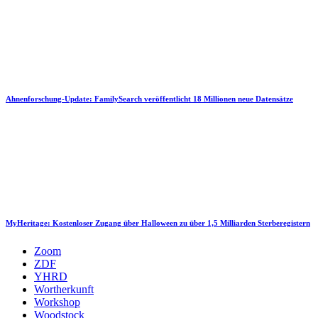
Ahnenforschung-Update: FamilySearch veröffentlicht 18 Millionen neue Datensätze
MyHeritage: Kostenloser Zugang über Halloween zu über 1,5 Milliarden Sterberegistern
Zoom
ZDF
YHRD
Wortherkunft
Workshop
Woodstock